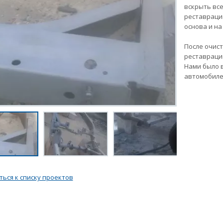
вскрыть вс
реставраци
основа и на
После очист
реставраци
Нами было 
автомобиле
ться к списку проектов