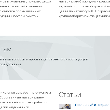
солов и ржавчины, появляющихся
материалами) и жидкими краск
тельности нашей компании.
изделий порошковой краской из
 по очистке промышленных
цвета по каталогу RAL. Покрас
рукций. Способы очистки
крупногабаритной спецтехники
угам
 ваши вопросы и произведут расчет стоимости услуг и
 предложение.
Статьи
ним опытом работ по очистке и
 Собственные материально-
ить полный комплекс работ по
Пескоструй и покраск
делий жидкими или