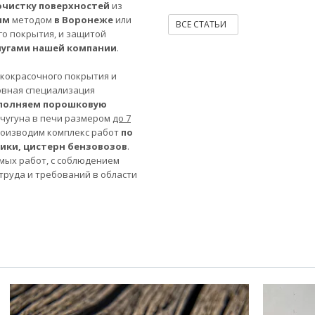
очистку поверхностей
из
ым
методом
в Воронеже
или
ВСЕ СТАТЬИ
го покрытия, и защитой
лугами нашей компании
.
акокрасочного покрытия и
овная специализация
полняем порошковую
 чугуна в печи размером
до 7
роизводим комплекс работ
по
ники, цистерн бензовозов
.
мых работ, с соблюдением
труда и требований в области