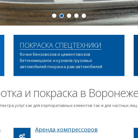
ПОДРОБНЕЕ
ПОКРАСКА СПЕЦТЕХНИКИ
бочки бензовозов и цементовозов
бетономешалок и кузовов грузовых
автомобилей покраска рам автомобилей
отка и покраска в Воронеж
пектра услуг как для корпоративных клиентов так и для частных ли
в
Аренда компрессоров