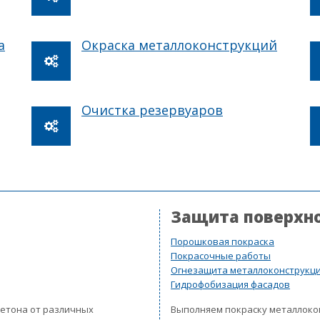
а
Окраска металлоконструкций
Очистка резервуаров
Защита поверхн
Порошковая покраска
Покрасочные работы
Огнезащита металлоконструкц
Гидрофобизация фасадов
бетона от различных
Выполняем покраску металлок