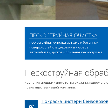
ПЕСКОСТРУЙНАЯ ОЧИСТКА
пескоструйная очистка металла и бетонных
поверхностей спецтехники и кузовов
автомобилей, дисков мобильная пескоструйка
Пескоструйная обраб
Компания специализируется на оказании широкого с
преимущества нашей компании.
Покраска цистерн бензовозо