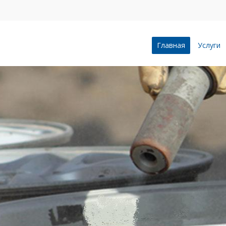
Главная
Услуги
ПЕСКОСТРУ
ВОРОНЕЖЕ
Профессионально и качес
пескоструйной очистке л
бетонные сооружения, п
зданий, индустриальные 