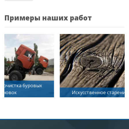
Примеры наших работ
Искусственное старение дерева
Пескостру