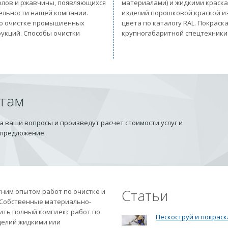
солов и ржавчины, появляющихся
материалами) и жидкими краск
тельности нашей компании.
изделий порошковой краской из
 по очистке промышленных
цвета по каталогу RAL. Покрас
рукций. Способы очистки
крупногабаритной спецтехники
угам
 ваши вопросы и произведут расчет стоимости услуг и
 предложение.
Статьи
ним опытом работ по очистке и
 Собственные материально-
ить полный комплекс работ по
Пескоструй и покраск
делий жидкими или