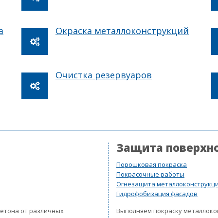
а
Окраска металлоконструкций
Очистка резервуаров
Защита поверхн
Порошковая покраска
Покрасочные работы
Огнезащита металлоконструкц
Гидрофобизация фасадов
бетона от различных
Выполняем покраску металлок