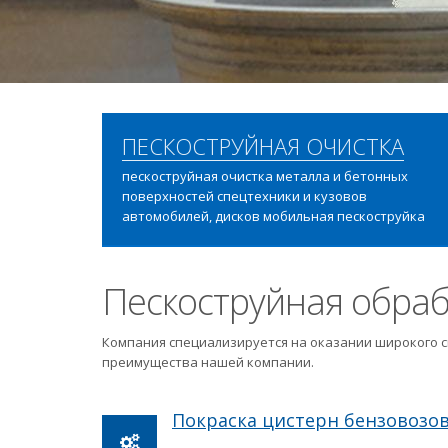
ПЕСКОСТРУЙНАЯ ОЧИСТКА
пескоструйная очистка металла и бетонных
поверхностей спецтехники и кузовов
автомобилей, дисков мобильная пескоструйка
Пескоструйная обраб
Компания специализируется на оказании широкого с
преимущества нашей компании.
Покраска цистерн бензовозо