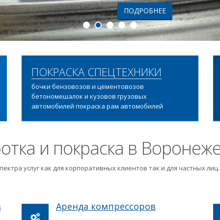
ПОДРОБНЕЕ
ПОКРАСКА СПЕЦТЕХНИКИ
бочки бензовозов и цементовозов
бетономешалок и кузовов грузовых
автомобилей покраска рам автомобилей
отка и покраска в Воронеж
пектра услуг как для корпоративных клиентов так и для частных ли
в
Аренда компрессоров