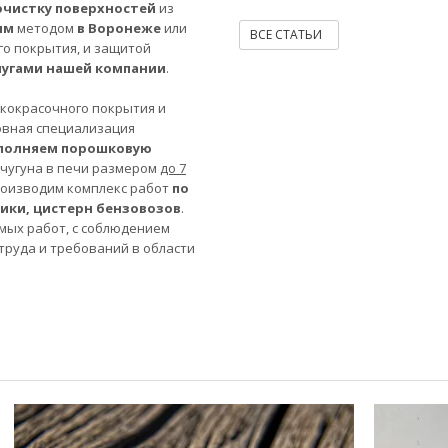
очистку поверхностей
из
ым
методом
в Воронеже
или
ВСЕ СТАТЬИ
го покрытия, и защитой
лугами нашей компании
.
акокрасочного покрытия и
овная специализация
полняем порошковую
 чугуна в печи размером
до 7
роизводим комплекс работ
по
ники, цистерн бензовозов
.
мых работ, с соблюдением
труда и требований в области