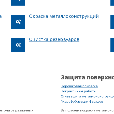
а
Окраска металлоконструкций
Очистка резервуаров
Защита поверхн
Порошковая покраска
Покрасочные работы
Огнезащита металлоконструкц
Гидрофобизация фасадов
бетона от различных
Выполняем покраску металлок