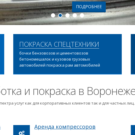
ПОДРОБНЕЕ
ПОКРАСКА СПЕЦТЕХНИКИ
бочки бензовозов и цементовозов
бетономешалок и кузовов грузовых
автомобилей покраска рам автомобилей
отка и покраска в Воронеж
пектра услуг как для корпоративных клиентов так и для частных ли
в
Аренда компрессоров