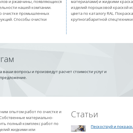
солов и ржавчины, появляющихся
материалами) и жидкими краск
тельности нашей компании.
изделий порошковой краской из
 по очистке промышленных
цвета по каталогу RAL. Покрас
рукций. Способы очистки
крупногабаритной спецтехники
угам
 ваши вопросы и произведут расчет стоимости услуг и
 предложение.
Статьи
ним опытом работ по очистке и
 Собственные материально-
ить полный комплекс работ по
Пескоструй и покраск
делий жидкими или