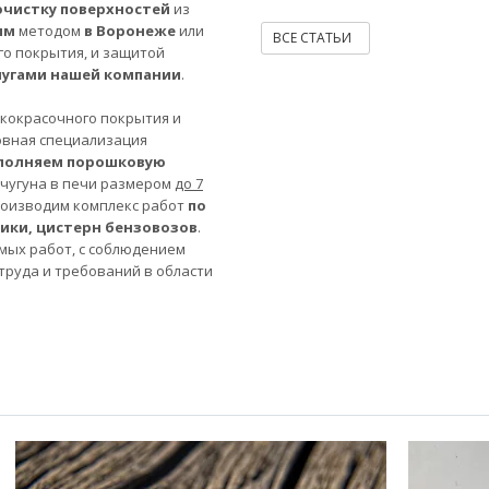
очистку поверхностей
из
ым
методом
в Воронеже
или
ВСЕ СТАТЬИ
го покрытия, и защитой
лугами нашей компании
.
акокрасочного покрытия и
овная специализация
полняем порошковую
 чугуна в печи размером
до 7
роизводим комплекс работ
по
ники, цистерн бензовозов
.
мых работ, с соблюдением
труда и требований в области