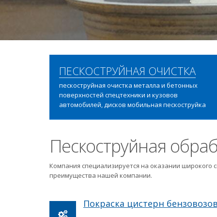
ПЕСКОСТРУЙНАЯ ОЧИСТКА
пескоструйная очистка металла и бетонных
поверхностей спецтехники и кузовов
автомобилей, дисков мобильная пескоструйка
Пескоструйная обраб
Компания специализируется на оказании широкого с
преимущества нашей компании.
Покраска цистерн бензовозо