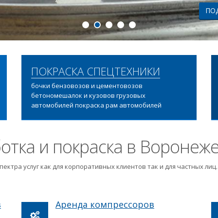
ПОДРОБНЕЕ
ПОКРАСКА СПЕЦТЕХНИКИ
бочки бензовозов и цементовозов
бетономешалок и кузовов грузовых
автомобилей покраска рам автомобилей
отка и покраска в Воронеж
пектра услуг как для корпоративных клиентов так и для частных ли
в
Аренда компрессоров