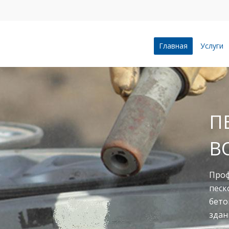
Главная
Услуги
ПЕСКОСТРУ
ВОРОНЕЖЕ
Профессионально и качес
пескоструйной очистке л
бетонные сооружения, п
зданий, индустриальные 