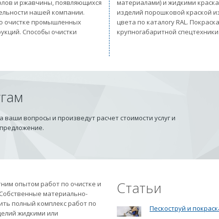
солов и ржавчины, появляющихся
материалами) и жидкими краск
тельности нашей компании.
изделий порошковой краской из
 по очистке промышленных
цвета по каталогу RAL. Покрас
рукций. Способы очистки
крупногабаритной спецтехники
угам
 ваши вопросы и произведут расчет стоимости услуг и
 предложение.
Статьи
ним опытом работ по очистке и
 Собственные материально-
ить полный комплекс работ по
Пескоструй и покраск
делий жидкими или