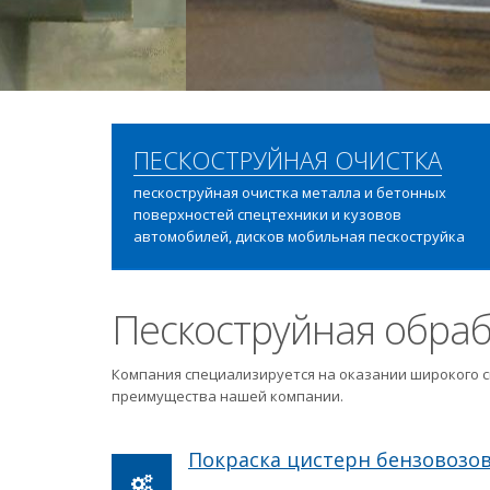
ПЕСКОСТРУЙНАЯ ОЧИСТКА
пескоструйная очистка металла и бетонных
поверхностей спецтехники и кузовов
автомобилей, дисков мобильная пескоструйка
Пескоструйная обраб
Компания специализируется на оказании широкого с
преимущества нашей компании.
Покраска цистерн бензовозо