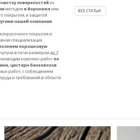
очистку поверхностей
из
ым
методом
в Воронеже
или
ВСЕ СТАТЬИ
го покрытия, и защитой
лугами нашей компании
.
акокрасочного покрытия и
овная специализация
полняем порошковую
 чугуна в печи размером
до 7
роизводим комплекс работ
по
ники, цистерн бензовозов
.
мых работ, с соблюдением
труда и требований в области