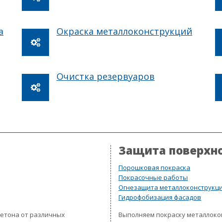
а
Окраска металлоконструкций
Очистка резервуаров
Защита поверхн
Порошковая покраска
Покрасочные работы
Огнезащита металлоконструкц
Гидрофобизация фасадов
бетона от различных
Выполняем покраску металлок