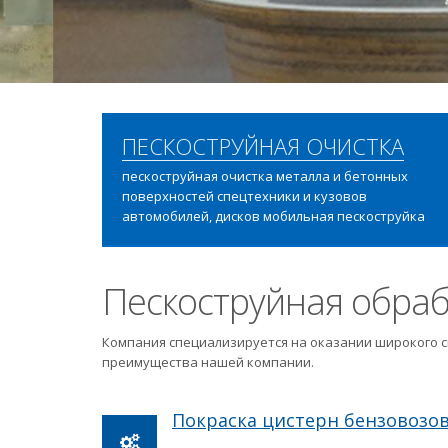
ПЕСКОСТРУЙНАЯ ОЧИСТКА
пескоструйная очистка металла и бетонных
поверхностей спецтехники и кузовов
автомобилей, дисков мобильная пескоструйка
Пескоструйная обраб
Компания специализируется на оказании широкого с
преимущества нашей компании.
Покраска цистерн бензовозо