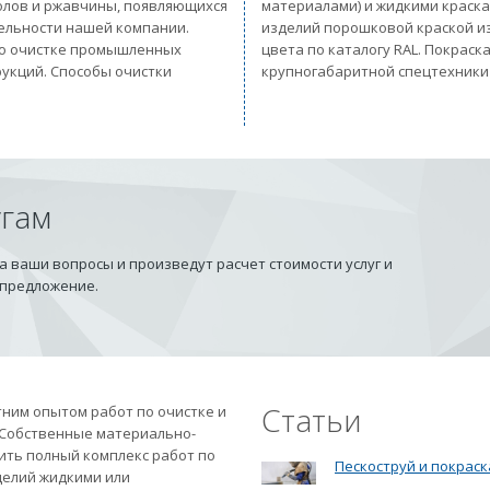
солов и ржавчины, появляющихся
материалами) и жидкими краск
тельности нашей компании.
изделий порошковой краской из
 по очистке промышленных
цвета по каталогу RAL. Покрас
рукций. Способы очистки
крупногабаритной спецтехники
угам
 ваши вопросы и произведут расчет стоимости услуг и
 предложение.
Статьи
ним опытом работ по очистке и
 Собственные материально-
ить полный комплекс работ по
Пескоструй и покраск
делий жидкими или