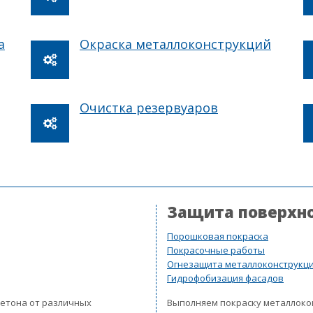
а
Окраска металлоконструкций
Очистка резервуаров
Защита поверхн
Порошковая покраска
Покрасочные работы
Огнезащита металлоконструкц
Гидрофобизация фасадов
бетона от различных
Выполняем покраску металлок