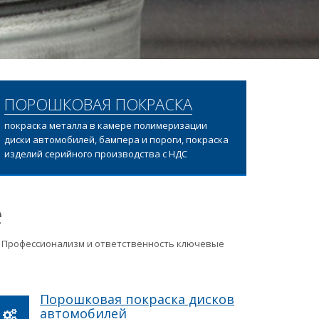
ПОРОШКОВАЯ ПОКРАСКА
покраска металла в камере полимеризации
диски автомобилей, бампера и пороги, покраска
изделий серийного производства с НДС
е
ц. Профессионализм и ответственность ключевые
Порошковая покраска дисков
автомобилей