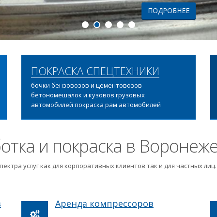
ПОДРОБНЕЕ
ПОКРАСКА СПЕЦТЕХНИКИ
бочки бензовозов и цементовозов
бетономешалок и кузовов грузовых
автомобилей покраска рам автомобилей
отка и покраска в Воронеж
пектра услуг как для корпоративных клиентов так и для частных ли
в
Аренда компрессоров