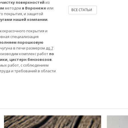
очистку поверхностей
из
ым
методом
в Воронеже
или
ВСЕ СТАТЬИ
го покрытия, и защитой
лугами нашей компании
.
акокрасочного покрытия и
овная специализация
полняем порошковую
 чугуна в печи размером
до 7
роизводим комплекс работ
по
ники, цистерн бензовозов
.
мых работ, с соблюдением
труда и требований в области