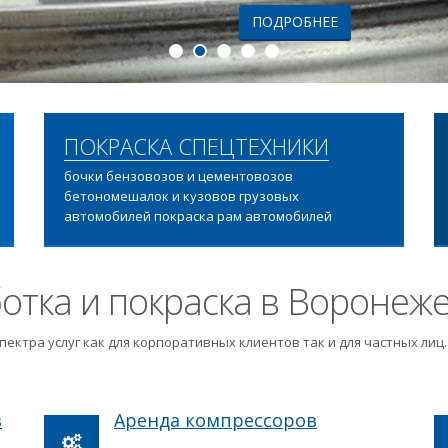
ПОДРОБНЕЕ
ПОКРАСКА СПЕЦТЕХНИКИ
бочки бензовозов и цементовозов
бетономешалок и кузовов грузовых
автомобилей покраска рам автомобилей
отка и покраска в Воронеж
пектра услуг как для корпоративных клиентов так и для частных ли
в
Аренда компрессоров