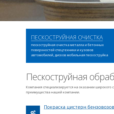
ПЕСКОСТРУЙНАЯ ОЧИСТКА
пескоструйная очистка металла и бетонных
поверхностей спецтехники и кузовов
автомобилей, дисков мобильная пескоструйка
Пескоструйная обраб
Компания специализируется на оказании широкого с
преимущества нашей компании.
Покраска цистерн бензовозо