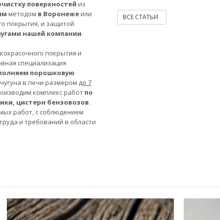
очистку поверхностей
из
ым
методом
в Воронеже
или
ВСЕ СТАТЬИ
го покрытия, и защитой
лугами нашей компании
.
акокрасочного покрытия и
овная специализация
полняем порошковую
 чугуна в печи размером
до 7
роизводим комплекс работ
по
ники, цистерн бензовозов
.
мых работ, с соблюдением
труда и требований в области