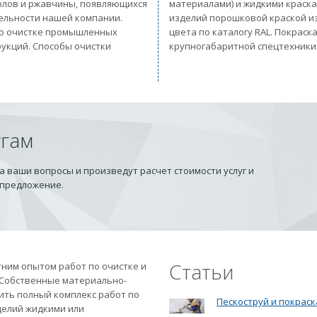
солов и ржавчины, появляющихся
материалами) и жидкими краск
тельности нашей компании.
изделий порошковой краской из
 по очистке промышленных
цвета по каталогу RAL. Покрас
рукций. Способы очистки
крупногабаритной спецтехники
угам
 ваши вопросы и произведут расчет стоимости услуг и
 предложение.
Статьи
ним опытом работ по очистке и
 Собственные материально-
ить полный комплекс работ по
Пескоструй и покраск
делий жидкими или