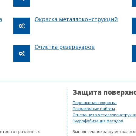
а
Окраска металлоконструкций
Очистка резервуаров
Защита поверхн
Порошковая покраска
Покрасочные работы
Огнезащита металлоконструкц
Гидрофобизация фасадов
бетона от различных
Выполняем покраску металлок