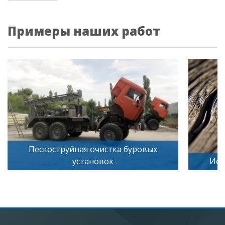
Примеры наших работ
Искусственное старение дерева
П