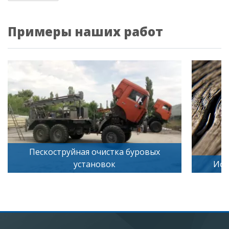
Примеры наших работ
стка буровых
ок
Искусственное старение дере