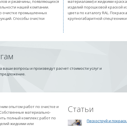
солов и ржавчины, появляющихся
материалами) и жидкими краск
тельности нашей компании.
изделий порошковой краской из
 по очистке промышленных
цвета по каталогу RAL. Покрас
рукций. Способы очистки
крупногабаритной спецтехники
угам
 ваши вопросы и произведут расчет стоимости услуг и
 предложение.
Статьи
ним опытом работ по очистке и
 Собственные материально-
ить полный комплекс работ по
Пескоструй и покраск
делий жидкими или