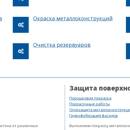
а
Окраска металлоконструкций
Очистка резервуаров
Защита поверхн
Порошковая покраска
Покрасочные работы
Огнезащита металлоконструкц
Гидрофобизация фасадов
бетона от различных
Выполняем покраску металлок