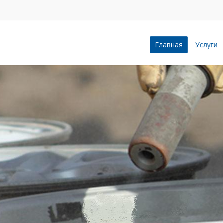
Главная
Услуги
ПЕСКОСТРУ
ВОРОНЕЖЕ
Профессионально и качес
пескоструйной очистке л
бетонные сооружения, п
зданий, индустриальные 