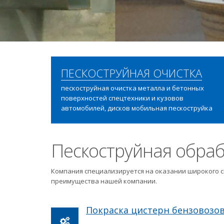
ПЕСКОСТРУЙНАЯ ОЧИСТКА
пескоструйная очистка металла и бетонных
поверхностей спецтехники и кузовов
автомобилей, дисков мобильная пескоструйка
Пескоструйная обраб
Компания специализируется на оказании широкого с
преимущества нашей компании.
Покраска цистерн бензовозо