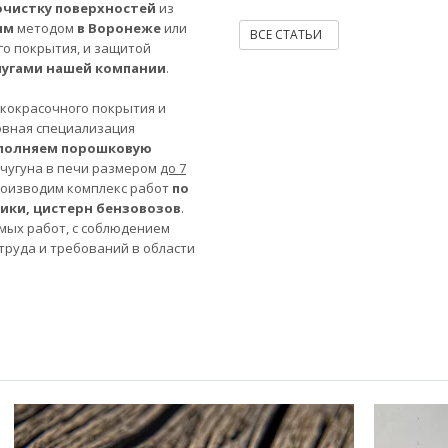
очистку поверхностей
из
ым
методом
в Воронеже
или
ВСЕ СТАТЬИ
го покрытия, и защитой
лугами нашей компании
.
акокрасочного покрытия и
овная специализация
полняем порошковую
 чугуна в печи размером
до 7
роизводим комплекс работ
по
ники, цистерн бензовозов
.
мых работ, с соблюдением
труда и требований в области