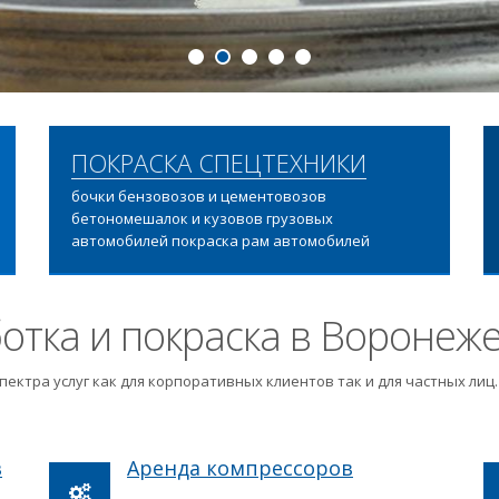
ПОДРОБНЕЕ
ПОКРАСКА СПЕЦТЕХНИКИ
бочки бензовозов и цементовозов
бетономешалок и кузовов грузовых
автомобилей покраска рам автомобилей
отка и покраска в Воронеж
пектра услуг как для корпоративных клиентов так и для частных ли
в
Аренда компрессоров