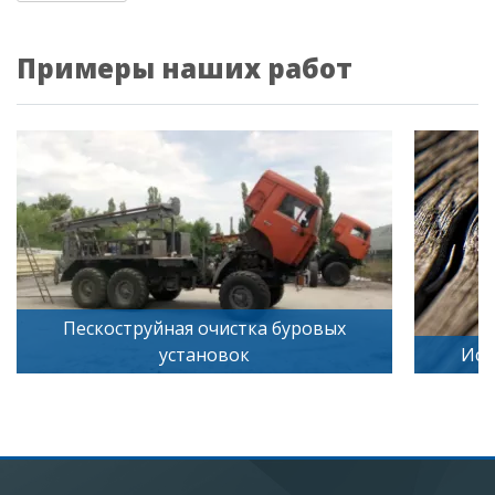
Примеры наших работ
стка буровых
ок
Искусственное старение дере