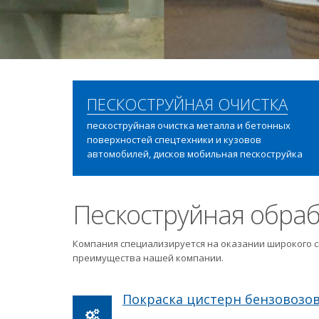
ПЕСКОСТРУЙНАЯ ОЧИСТКА
пескоструйная очистка металла и бетонных
поверхностей спецтехники и кузовов
автомобилей, дисков мобильная пескоструйка
Пескоструйная обраб
Компания специализируется на оказании широкого с
преимущества нашей компании.
Покраска цистерн бензовозо