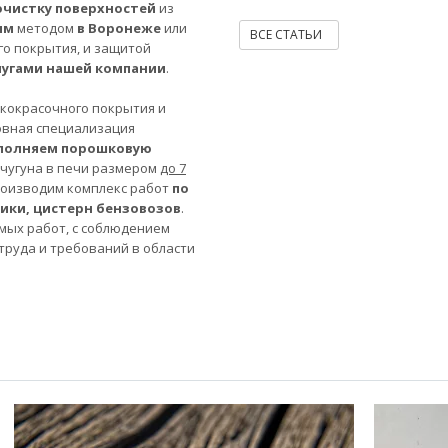
очистку поверхностей
из
ым
методом
в Воронеже
или
ВСЕ СТАТЬИ
го покрытия, и защитой
лугами нашей компании
.
акокрасочного покрытия и
овная специализация
полняем порошковую
 чугуна в печи размером
до 7
роизводим комплекс работ
по
ники, цистерн бензовозов
.
мых работ, с соблюдением
труда и требований в области