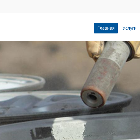
Главная
Услуги
ПЕСКОСТРУ
ВОРОНЕЖЕ
Профессионально и качес
пескоструйной очистке л
бетонные сооружения, п
зданий, индустриальные 