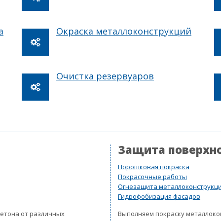
а
Окраска металлоконструкций
Очистка резервуаров
Защита поверхн
Порошковая покраска
Покрасочные работы
Огнезащита металлоконструкц
Гидрофобизация фасадов
бетона от различных
Выполняем покраску металлок