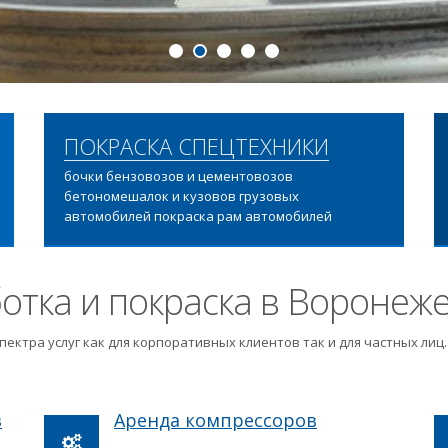
ПОДРОБНЕЕ
ПОКРАСКА СПЕЦТЕХНИКИ
бочки бензовозов и цементовозов
бетономешалок и кузовов грузовых
автомобилей покраска рам автомобилей
отка и покраска в Воронеж
пектра услуг как для корпоративных клиентов так и для частных ли
в
Аренда компрессоров