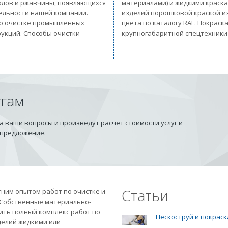
солов и ржавчины, появляющихся
материалами) и жидкими краск
тельности нашей компании.
изделий порошковой краской из
 по очистке промышленных
цвета по каталогу RAL. Покрас
рукций. Способы очистки
крупногабаритной спецтехники
угам
 ваши вопросы и произведут расчет стоимости услуг и
 предложение.
Статьи
ним опытом работ по очистке и
 Собственные материально-
ить полный комплекс работ по
Пескоструй и покраск
делий жидкими или