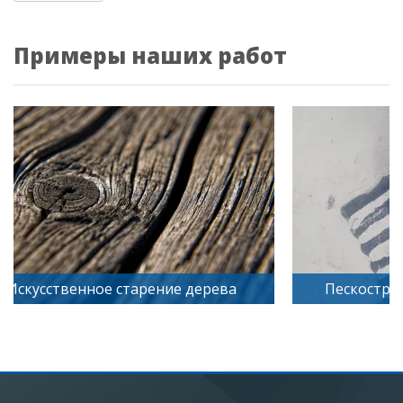
Примеры наших работ
Искусственное старение дерева
Пескостру