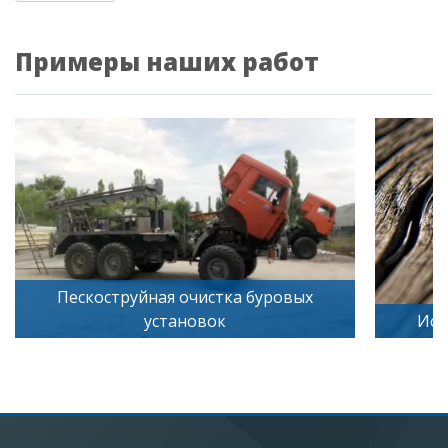
Примеры наших работ
я очистка буровых
тановок
Искусственное старение