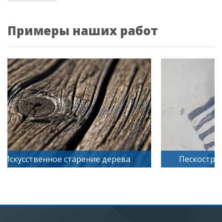
Примеры наших работ
Искусственное старение дерева
Пескостру