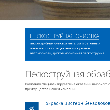
ПЕСКОСТРУЙНАЯ ОЧИСТКА
пескоструйная очистка металла и бетонных
поверхностей спецтехники и кузовов
автомобилей, дисков мобильная пескоструйка
Пескоструйная обраб
Компания специализируется на оказании широкого с
преимущества нашей компании.
Покраска цистерн бензовозо