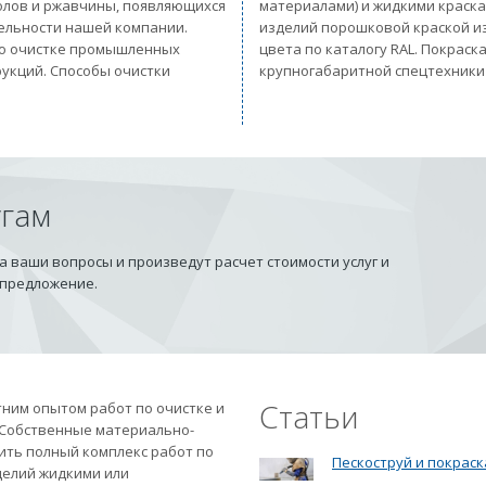
солов и ржавчины, появляющихся
материалами) и жидкими краск
тельности нашей компании.
изделий порошковой краской из
 по очистке промышленных
цвета по каталогу RAL. Покрас
рукций. Способы очистки
крупногабаритной спецтехники
угам
 ваши вопросы и произведут расчет стоимости услуг и
 предложение.
Статьи
ним опытом работ по очистке и
 Собственные материально-
ить полный комплекс работ по
Пескоструй и покраск
делий жидкими или