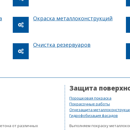
а
Окраска металлоконструкций
Очистка резервуаров
Защита поверхн
Порошковая покраска
Покрасочные работы
Огнезащита металлоконструкц
Гидрофобизация фасадов
бетона от различных
Выполняем покраску металлок