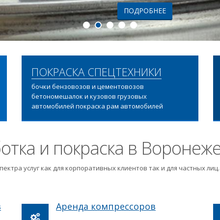
ПОДРОБНЕЕ
ПОКРАСКА СПЕЦТЕХНИКИ
бочки бензовозов и цементовозов
бетономешалок и кузовов грузовых
автомобилей покраска рам автомобилей
отка и покраска в Воронеж
пектра услуг как для корпоративных клиентов так и для частных ли
в
Аренда компрессоров