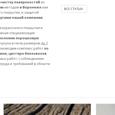
очистку поверхностей
из
ым
методом
в Воронеже
или
ВСЕ СТАТЬИ
го покрытия, и защитой
лугами нашей компании
.
акокрасочного покрытия и
овная специализация
полняем порошковую
 чугуна в печи размером
до 7
роизводим комплекс работ
по
ники, цистерн бензовозов
.
мых работ, с соблюдением
труда и требований в области