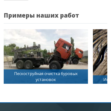
Примеры наших работ
Искусственное старение дерева
Песк