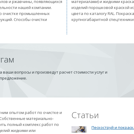
солов и ржавчины, появляющихся
материалами) и жидкими краск
тельности нашей компании.
изделий порошковой краской из
 по очистке промышленных
цвета по каталогу RAL. Покрас
рукций. Способы очистки
крупногабаритной спецтехники
угам
 ваши вопросы и произведут расчет стоимости услуг и
 предложение.
Статьи
ним опытом работ по очистке и
 Собственные материально-
ить полный комплекс работ по
Пескоструй и покраск
делий жидкими или