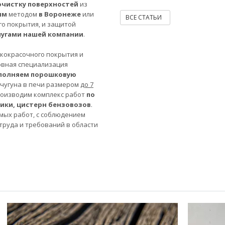
очистку поверхностей
из
ым
методом
в Воронеже
или
ВСЕ СТАТЬИ
го покрытия, и защитой
лугами нашей компании
.
акокрасочного покрытия и
овная специализация
полняем порошковую
 чугуна в печи размером
до 7
роизводим комплекс работ
по
ники, цистерн бензовозов
.
мых работ, с соблюдением
труда и требований в области