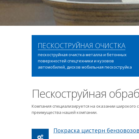
ПЕСКОСТРУЙНАЯ ОЧИСТКА
пескоструйная очистка металла и бетонных
поверхностей спецтехники и кузовов
автомобилей, дисков мобильная пескоструйка
Пескоструйная обраб
Компания специализируется на оказании широкого с
преимущества нашей компании.
Покраска цистерн бензовозо