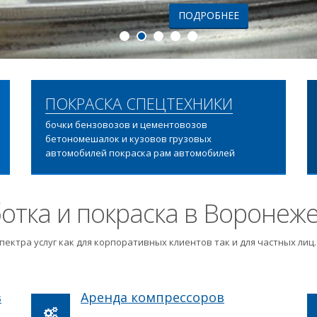
ПОДРОБНЕЕ
ПОКРАСКА СПЕЦТЕХНИКИ
бочки бензовозов и цементовозов
бетономешалок и кузовов грузовых
автомобилей покраска рам автомобилей
отка и покраска в Воронеж
пектра услуг как для корпоративных клиентов так и для частных ли
в
Аренда компрессоров