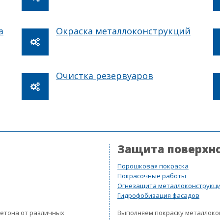
а
Окраска металлоконструкций
Очистка резервуаров
Защита поверхн
Порошковая покраска
Покрасочные работы
Огнезащита металлоконструкц
Гидрофобизация фасадов
бетона от различных
Выполняем покраску металлок