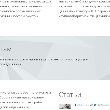
солов и ржавчины, появляющихся
материалами) и жидкими краск
тельности нашей компании.
изделий порошковой краской из
 по очистке промышленных
цвета по каталогу RAL. Покрас
рукций. Способы очистки
крупногабаритной спецтехники
угам
 ваши вопросы и произведут расчет стоимости услуг и
 предложение.
Статьи
ним опытом работ по очистке и
 Собственные материально-
ить полный комплекс работ по
Пескоструй и покраск
делий жидкими или