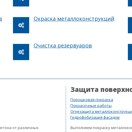
а
Окраска металлоконструкций
Очистка резервуаров
Защита поверхн
Порошковая покраска
Покрасочные работы
Огнезащита металлоконструкц
Гидрофобизация фасадов
бетона от различных
Выполняем покраску металлок