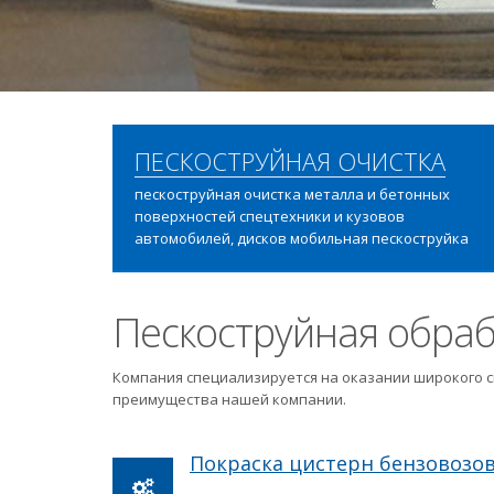
ПЕСКОСТРУЙНАЯ ОЧИСТКА
пескоструйная очистка металла и бетонных
поверхностей спецтехники и кузовов
автомобилей, дисков мобильная пескоструйка
Пескоструйная обраб
Компания специализируется на оказании широкого с
преимущества нашей компании.
Покраска цистерн бензовозо