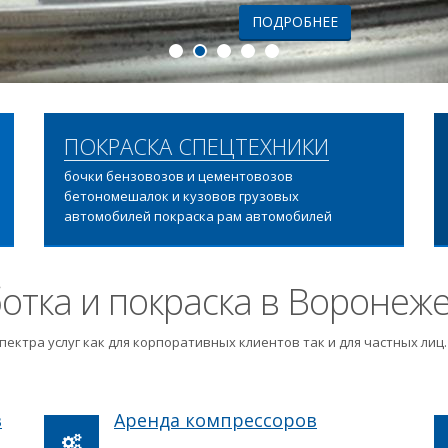
ПОДРОБНЕЕ
ПОКРАСКА СПЕЦТЕХНИКИ
бочки бензовозов и цементовозов
бетономешалок и кузовов грузовых
автомобилей покраска рам автомобилей
отка и покраска в Воронеж
пектра услуг как для корпоративных клиентов так и для частных ли
в
Аренда компрессоров