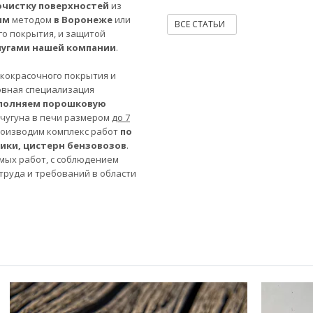
очистку поверхностей
из
ым
методом
в Воронеже
или
ВСЕ СТАТЬИ
го покрытия, и защитой
лугами нашей компании
.
акокрасочного покрытия и
овная специализация
полняем порошковую
 чугуна в печи размером
до 7
роизводим комплекс работ
по
ники, цистерн бензовозов
.
мых работ, с соблюдением
труда и требований в области