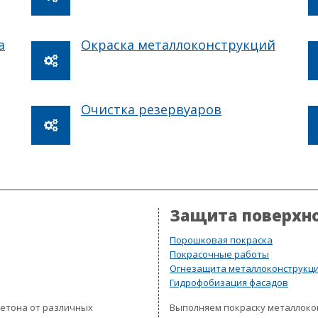
а
Окраска металлоконструкций
Очистка резервуаров
Защита поверхн
Порошковая покраска
Покрасочные работы
Огнезащита металлоконструкц
Гидрофобизация фасадов
бетона от различных
Выполняем покраску металлок