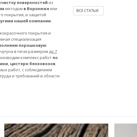
очистку поверхностей
из
ым
методом
в Воронеже
или
ВСЕ СТАТЬИ
го покрытия, и защитой
лугами нашей компании
.
акокрасочного покрытия и
овная специализация
полняем порошковую
 чугуна в печи размером
до 7
роизводим комплекс работ
по
ники, цистерн бензовозов
.
мых работ, с соблюдением
труда и требований в области