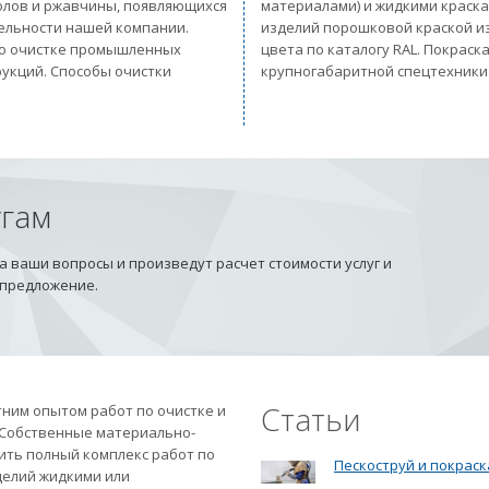
солов и ржавчины, появляющихся
материалами) и жидкими краск
тельности нашей компании.
изделий порошковой краской из
 по очистке промышленных
цвета по каталогу RAL. Покрас
рукций. Способы очистки
крупногабаритной спецтехники
угам
 ваши вопросы и произведут расчет стоимости услуг и
 предложение.
Статьи
ним опытом работ по очистке и
 Собственные материально-
ить полный комплекс работ по
Пескоструй и покраск
делий жидкими или