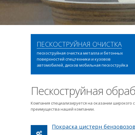
ПЕСКОСТРУЙНАЯ ОЧИСТКА
пескоструйная очистка металла и бетонных
поверхностей спецтехники и кузовов
автомобилей, дисков мобильная пескоструйка
Пескоструйная обраб
Компания специализируется на оказании широкого с
преимущества нашей компании.
Покраска цистерн бензовозо