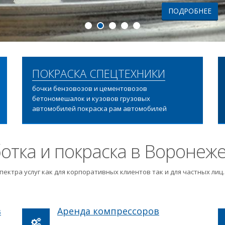
ПОДРОБНЕЕ
ПОКРАСКА СПЕЦТЕХНИКИ
бочки бензовозов и цементовозов
бетономешалок и кузовов грузовых
автомобилей покраска рам автомобилей
отка и покраска в Воронеж
пектра услуг как для корпоративных клиентов так и для частных ли
в
Аренда компрессоров