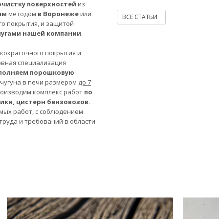
очистку поверхностей
из
ым
методом
в Воронеже
или
ВСЕ СТАТЬИ
го покрытия, и защитой
лугами нашей компании
.
акокрасочного покрытия и
овная специализация
полняем порошковую
 чугуна в печи размером
до 7
роизводим комплекс работ
по
ники, цистерн бензовозов
.
мых работ, с соблюдением
труда и требований в области