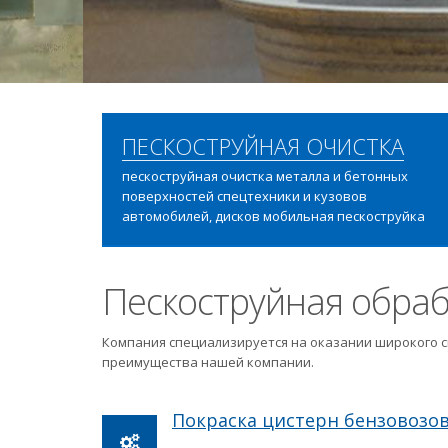
ПЕСКОСТРУЙНАЯ ОЧИСТКА
пескоструйная очистка металла и бетонных
поверхностей спецтехники и кузовов
автомобилей, дисков мобильная пескоструйка
Пескоструйная обраб
Компания специализируется на оказании широкого с
преимущества нашей компании.
Покраска цистерн бензовозо