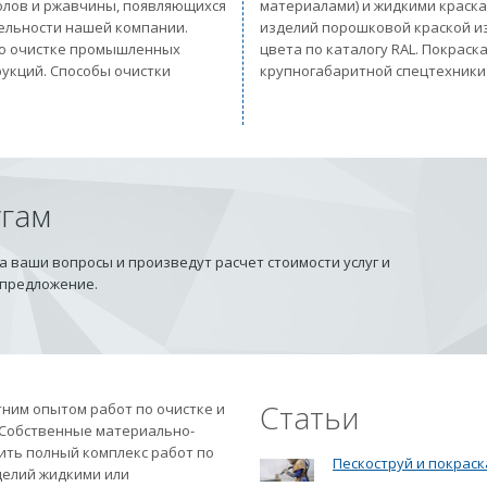
солов и ржавчины, появляющихся
материалами) и жидкими краск
тельности нашей компании.
изделий порошковой краской из
 по очистке промышленных
цвета по каталогу RAL. Покрас
рукций. Способы очистки
крупногабаритной спецтехники
угам
 ваши вопросы и произведут расчет стоимости услуг и
 предложение.
Статьи
ним опытом работ по очистке и
 Собственные материально-
ить полный комплекс работ по
Пескоструй и покраск
делий жидкими или