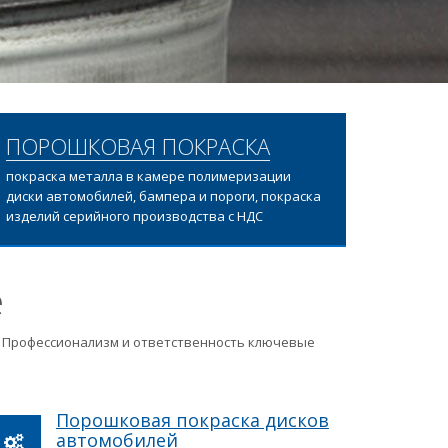
ПОРОШКОВАЯ ПОКРАСКА
покраска металла в камере полимеризации
диски автомобилей, бампера и пороги, покраска
изделий серийного производства с НДС
е
ц. Профессионализм и ответственность ключевые
Порошковая покраска дисков
автомобилей