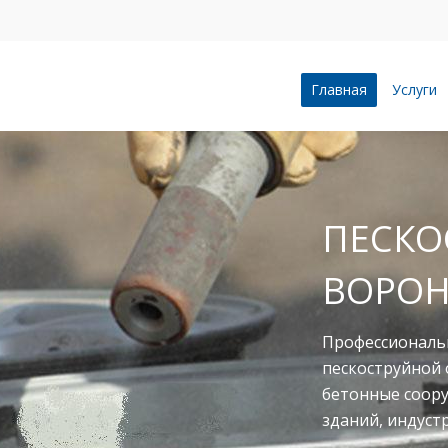
Главная
Услуги
ПЕСКОСТРУ
ВОРОНЕЖЕ
Профессионально и качес
пескоструйной очистке л
бетонные сооружения, п
зданий, индустриальные 