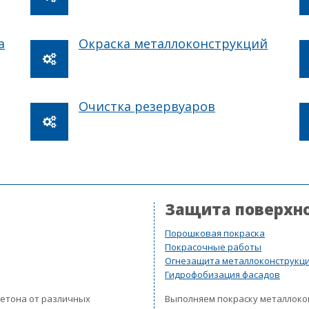
а
Окраска металлоконструкций
Очистка резервуаров
Защита поверхн
Порошковая покраска
Покрасочные работы
Огнезащита металлоконструкц
Гидрофобизация фасадов
бетона от различных
Выполняем покраску металлок