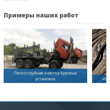
Примеры наших работ
чистка буровых
овок
Искусственное старение де