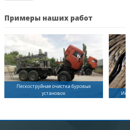
Примеры наших работ
я очистка буровых
тановок
Искусственное старение