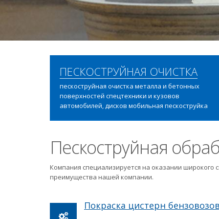
ПЕСКОСТРУЙНАЯ ОЧИСТКА
пескоструйная очистка металла и бетонных
поверхностей спецтехники и кузовов
автомобилей, дисков мобильная пескоструйка
Пескоструйная обраб
Компания специализируется на оказании широкого с
преимущества нашей компании.
Покраска цистерн бензовозо