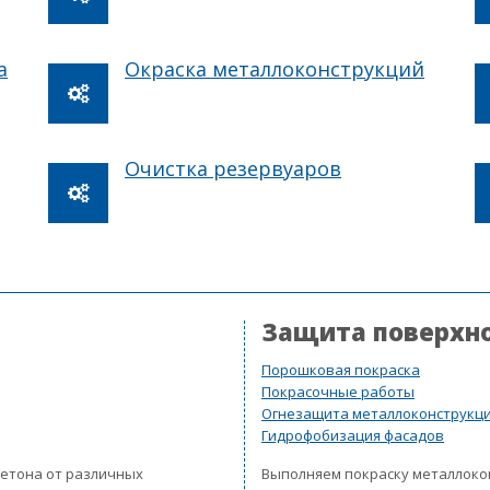
а
Окраска металлоконструкций
Очистка резервуаров
Защита поверхн
Порошковая покраска
Покрасочные работы
Огнезащита металлоконструкц
Гидрофобизация фасадов
бетона от различных
Выполняем покраску металлок