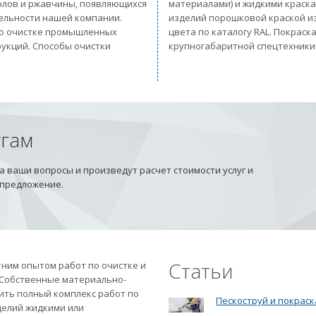
солов и ржавчины, появляющихся
материалами) и жидкими краск
тельности нашей компании.
изделий порошковой краской из
 по очистке промышленных
цвета по каталогу RAL. Покрас
рукций. Способы очистки
крупногабаритной спецтехники
угам
 ваши вопросы и произведут расчет стоимости услуг и
 предложение.
Статьи
ним опытом работ по очистке и
 Собственные материально-
ить полный комплекс работ по
Пескоструй и покраск
делий жидкими или