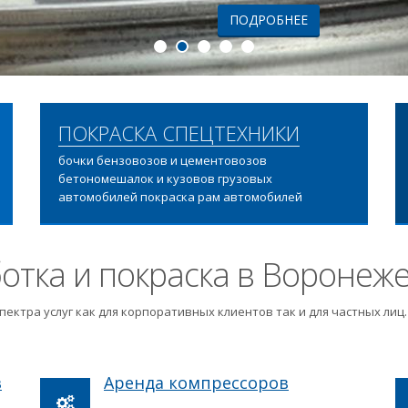
ПОДРОБНЕЕ
ПОКРАСКА СПЕЦТЕХНИКИ
бочки бензовозов и цементовозов
бетономешалок и кузовов грузовых
автомобилей покраска рам автомобилей
отка и покраска в Воронеж
пектра услуг как для корпоративных клиентов так и для частных ли
в
Аренда компрессоров