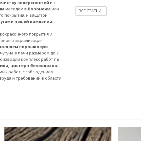
очистку поверхностей
из
ым
методом
в Воронеже
или
ВСЕ СТАТЬИ
го покрытия, и защитой
лугами нашей компании
.
акокрасочного покрытия и
овная специализация
полняем порошковую
 чугуна в печи размером
до 7
роизводим комплекс работ
по
ники, цистерн бензовозов
.
мых работ, с соблюдением
труда и требований в области