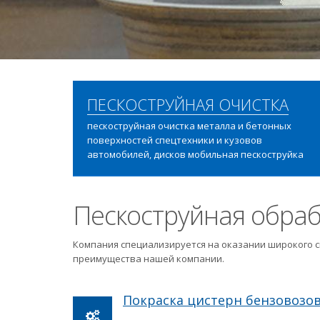
ПЕСКОСТРУЙНАЯ ОЧИСТКА
пескоструйная очистка металла и бетонных
поверхностей спецтехники и кузовов
автомобилей, дисков мобильная пескоструйка
Пескоструйная обраб
Компания специализируется на оказании широкого с
преимущества нашей компании.
Покраска цистерн бензовозо