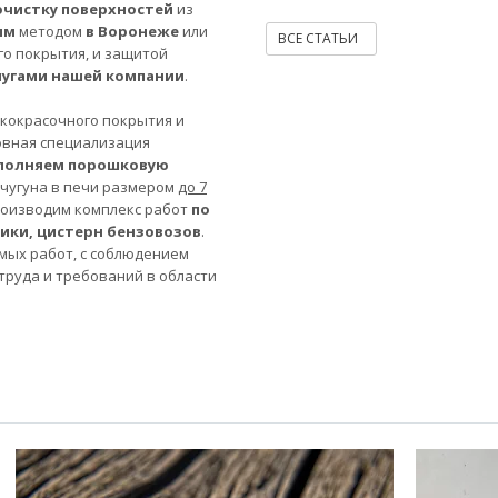
очистку поверхностей
из
ым
методом
в Воронеже
или
ВСЕ СТАТЬИ
го покрытия, и защитой
лугами нашей компании
.
акокрасочного покрытия и
овная специализация
полняем порошковую
 чугуна в печи размером
до 7
роизводим комплекс работ
по
ники, цистерн бензовозов
.
мых работ, с соблюдением
труда и требований в области