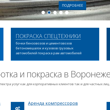
ПОДРОБНЕЕ
ПОКРАСКА СПЕЦТЕХНИКИ
бочки бензовозов и цементовозов
бетономешалок и кузовов грузовых
автомобилей покраска рам автомобилей
отка и покраска в Воронеж
пектра услуг как для корпоративных клиентов так и для частных ли
в
Аренда компрессоров