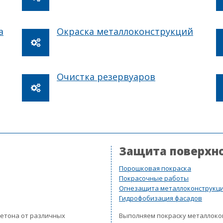
а
Окраска металлоконструкций
Очистка резервуаров
Защита поверхн
Порошковая покраска
Покрасочные работы
Огнезащита металлоконструкц
Гидрофобизация фасадов
бетона от различных
Выполняем покраску металлок