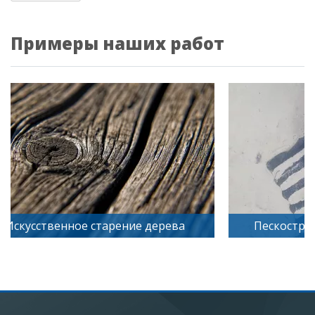
Примеры наших работ
Искусственное старение дерева
Пескостру