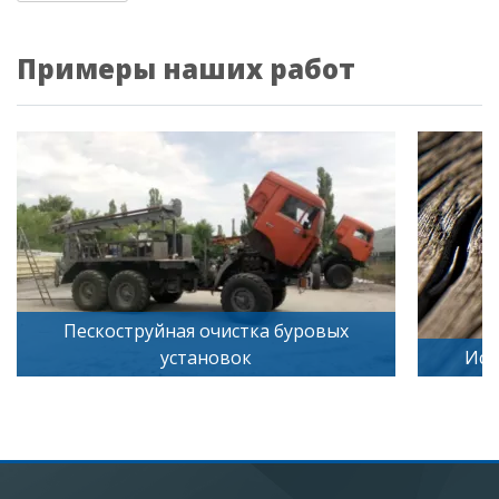
Примеры наших работ
Искусственное старение дерева
Песк