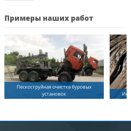
Примеры наших работ
чистка буровых
овок
Искусственное старение де