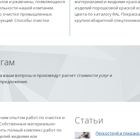
солов и ржавчины, появляющихся
материалами) и жидкими краск
тельности нашей компании.
изделий порошковой краской из
 по очистке промышленных
цвета по каталогу RAL. Покрас
рукций. Способы очистки
крупногабаритной спецтехники
угам
 ваши вопросы и произведут расчет стоимости услуг и
 предложение.
Статьи
ним опытом работ по очистке и
 Собственные материально-
ить полный комплекс работ по
Пескоструй и покраск
делий жидкими или