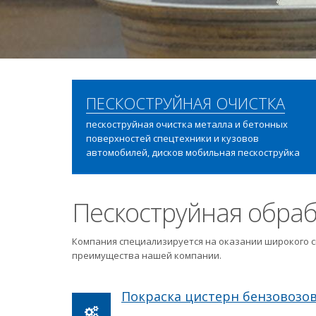
ПЕСКОСТРУЙНАЯ ОЧИСТКА
пескоструйная очистка металла и бетонных
поверхностей спецтехники и кузовов
автомобилей, дисков мобильная пескоструйка
Пескоструйная обраб
Компания специализируется на оказании широкого с
преимущества нашей компании.
Покраска цистерн бензовозо