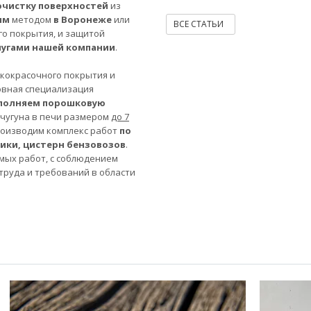
очистку поверхностей
из
ым
методом
в Воронеже
или
ВСЕ СТАТЬИ
го покрытия, и защитой
лугами нашей компании
.
акокрасочного покрытия и
овная специализация
полняем порошковую
 чугуна в печи размером
до 7
роизводим комплекс работ
по
ники, цистерн бензовозов
.
мых работ, с соблюдением
труда и требований в области