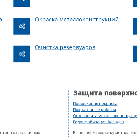
а
Окраска металлоконструкций
Очистка резервуаров
Защита поверхн
Порошковая покраска
Покрасочные работы
Огнезащита металлоконструкц
Гидрофобизация фасадов
бетона от различных
Выполняем покраску металлок