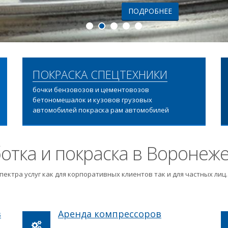
ПОДРОБНЕЕ
ПОКРАСКА СПЕЦТЕХНИКИ
бочки бензовозов и цементовозов
бетономешалок и кузовов грузовых
автомобилей покраска рам автомобилей
отка и покраска в Воронеж
пектра услуг как для корпоративных клиентов так и для частных ли
в
Аренда компрессоров