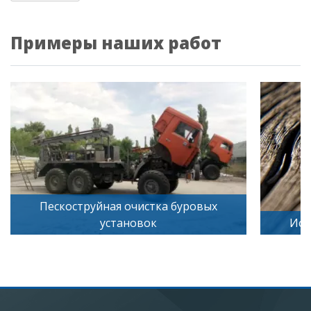
Примеры наших работ
Искусственное старение дерева
П