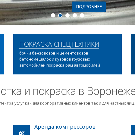
ПОДРОБНЕЕ
ПОКРАСКА СПЕЦТЕХНИКИ
бочки бензовозов и цементовозов
бетономешалок и кузовов грузовых
автомобилей покраска рам автомобилей
отка и покраска в Воронеж
пектра услуг как для корпоративных клиентов так и для частных ли
в
Аренда компрессоров