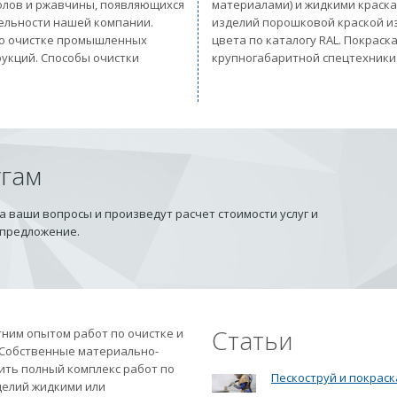
солов и ржавчины, появляющихся
материалами) и жидкими краск
тельности нашей компании.
изделий порошковой краской из
 по очистке промышленных
цвета по каталогу RAL. Покрас
рукций. Способы очистки
крупногабаритной спецтехники
угам
 ваши вопросы и произведут расчет стоимости услуг и
 предложение.
Статьи
ним опытом работ по очистке и
 Собственные материально-
ить полный комплекс работ по
Пескоструй и покраск
делий жидкими или