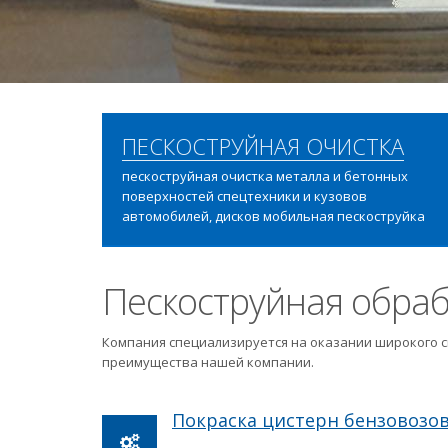
ПЕСКОСТРУЙНАЯ ОЧИСТКА
пескоструйная очистка металла и бетонных
поверхностей спецтехники и кузовов
автомобилей, дисков мобильная пескоструйка
Пескоструйная обраб
Компания специализируется на оказании широкого с
преимущества нашей компании.
Покраска цистерн бензовозо