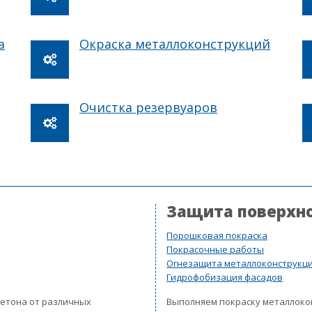
а
Окраска металлоконструкций
Очистка резервуаров
Защита поверхн
Порошковая покраска
Покрасочные работы
Огнезащита металлоконструкц
Гидрофобизация фасадов
бетона от различных
Выполняем покраску металлок