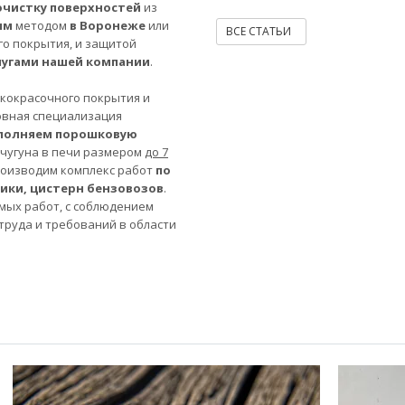
очистку поверхностей
из
ым
методом
в Воронеже
или
ВСЕ СТАТЬИ
го покрытия, и защитой
лугами нашей компании
.
акокрасочного покрытия и
овная специализация
полняем порошковую
 чугуна в печи размером
до 7
роизводим комплекс работ
по
ники, цистерн бензовозов
.
мых работ, с соблюдением
труда и требований в области