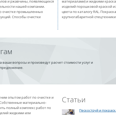
солов и ржавчины, появляющихся
материалами) и жидкими краск
тельности нашей компании.
изделий порошковой краской из
 по очистке промышленных
цвета по каталогу RAL. Покрас
рукций. Способы очистки
крупногабаритной спецтехники
угам
 ваши вопросы и произведут расчет стоимости услуг и
 предложение.
Статьи
ним опытом работ по очистке и
 Собственные материально-
ить полный комплекс работ по
Пескоструй и покраск
делий жидкими или