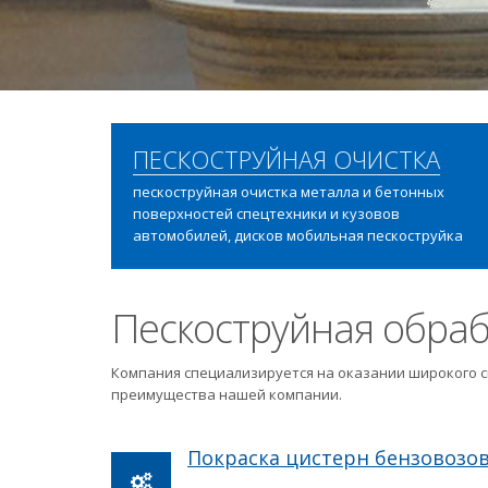
ПЕСКОСТРУЙНАЯ ОЧИСТКА
пескоструйная очистка металла и бетонных
поверхностей спецтехники и кузовов
автомобилей, дисков мобильная пескоструйка
Пескоструйная обраб
Компания специализируется на оказании широкого с
преимущества нашей компании.
Покраска цистерн бензовозо