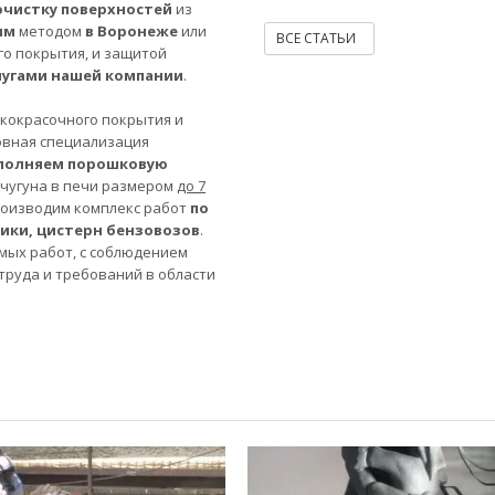
очистку поверхностей
из
ым
методом
в Воронеже
или
ВСЕ СТАТЬИ
го покрытия, и защитой
лугами нашей компании
.
акокрасочного покрытия и
овная специализация
полняем порошковую
 чугуна в печи размером
до 7
роизводим комплекс работ
по
ники, цистерн бензовозов
.
мых работ, с соблюдением
труда и требований в области