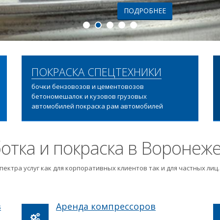
ПОДРОБНЕЕ
ПОКРАСКА СПЕЦТЕХНИКИ
бочки бензовозов и цементовозов
бетономешалок и кузовов грузовых
автомобилей покраска рам автомобилей
отка и покраска в Воронеж
пектра услуг как для корпоративных клиентов так и для частных ли
в
Аренда компрессоров