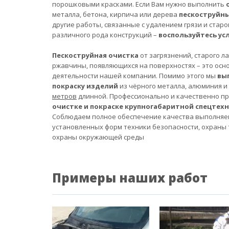
порошковыми красками. Если Вам нужно выполнить
металла, бетона, кирпича или дерева
пескоструйн
другие работы, связанные с удалением грязи и старо
различного рода конструкций –
воспользуйтесь ус
Пескоструйная очистка
от загрязнений, старого л
ржавчины, появляющихся на поверхностях – это осн
деятельности нашей компании. Помимо этого мы
вы
покраску изделий
из чёрного металла, алюминия и
метров
длинной. Профессионально и качественно п
очистке и покраске крупногабаритной спецтех
Соблюдаем полное обеспечение качества выполняе
установленных форм техники безопасности, охраны 
охраны окружающей среды
Примеры наших работ