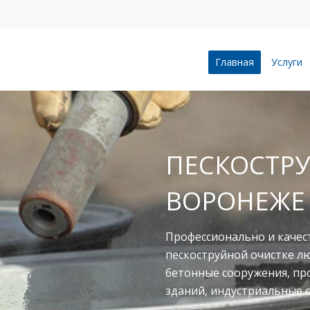
Главная
Услуги
ПОКРАСКА 
БЕНЗОВОЗ
Полный комплекс услуг «п
пескоструй+шпаклевка+гр
бетономешалок, бензовоз
автомобилей