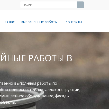
О нас
Выполненные работы
Контакты
ЦИСТЕРН
ОВ
од ключ» с гарантией, малярный цех:
унтование+окраска+сборка, покраска
ов, спецтехники, рам и кузовов грузовых