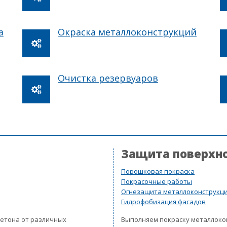
а
Окраска металлоконструкций
Очистка резервуаров
Защита поверхн
Порошковая покраска
Покрасочные работы
Огнезащита металлоконструкц
Гидрофобизация фасадов
бетона от различных
Выполняем покраску металлок