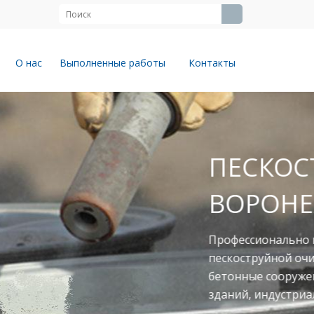
О нас
Выполненные работы
Контакты
ЙНЫЕ РАБОТЫ В
твенно выполняем работы по
юбых поверхностей: металлоконструкции,
ромышленное оборудование, фасады
объекты.