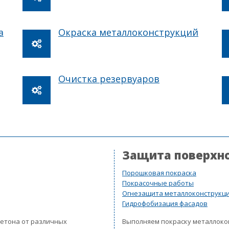
а
Окраска металлоконструкций
Очистка резервуаров
Защита поверхн
Порошковая покраска
Покрасочные работы
Огнезащита металлоконструкц
Гидрофобизация фасадов
бетона от различных
Выполняем покраску металлок