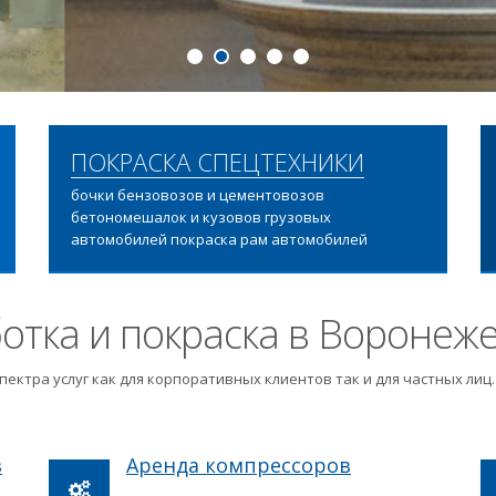
ПОДРОБНЕЕ
ПОКРАСКА СПЕЦТЕХНИКИ
бочки бензовозов и цементовозов
бетономешалок и кузовов грузовых
автомобилей покраска рам автомобилей
отка и покраска в Воронеж
пектра услуг как для корпоративных клиентов так и для частных ли
в
Аренда компрессоров