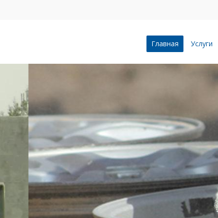
Главная
Услуги
ПЕСКОСТРУ
ВОРОНЕЖЕ
Профессионально и качес
пескоструйной очистке л
бетонные сооружения, п
зданий, индустриальные 