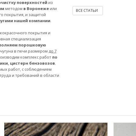
очистку поверхностей
из
ым
методом
в Воронеже
или
ВСЕ СТАТЬИ
го покрытия, и защитой
лугами нашей компании
.
акокрасочного покрытия и
овная специализация
полняем порошковую
 чугуна в печи размером
до 7
роизводим комплекс работ
по
ники, цистерн бензовозов
.
мых работ, с соблюдением
труда и требований в области