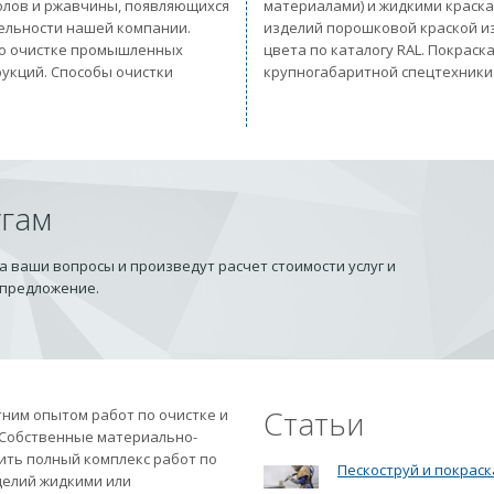
солов и ржавчины, появляющихся
материалами) и жидкими краск
тельности нашей компании.
изделий порошковой краской из
 по очистке промышленных
цвета по каталогу RAL. Покрас
рукций. Способы очистки
крупногабаритной спецтехники
угам
 ваши вопросы и произведут расчет стоимости услуг и
 предложение.
Статьи
ним опытом работ по очистке и
 Собственные материально-
ить полный комплекс работ по
Пескоструй и покраск
делий жидкими или