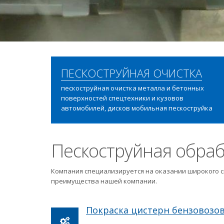
ПЕСКОСТРУЙНАЯ ОЧИСТКА
пескоструйная очистка металла и бетонных
поверхностей спецтехники и кузовов
автомобилей, дисков мобильная пескоструйка
Пескоструйная обраб
Компания специализируется на оказании широкого с
преимущества нашей компании.
Покраска цистерн бензовозо