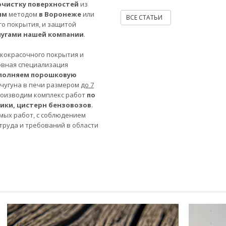
очистку поверхностей
из
ым
методом
в Воронеже
или
ВСЕ СТАТЬИ
го покрытия, и защитой
лугами нашей компании
.
акокрасочного покрытия и
овная специализация
полняем порошковую
 чугуна в печи размером
до 7
роизводим комплекс работ
по
ники, цистерн бензовозов
.
мых работ, с соблюдением
труда и требований в области