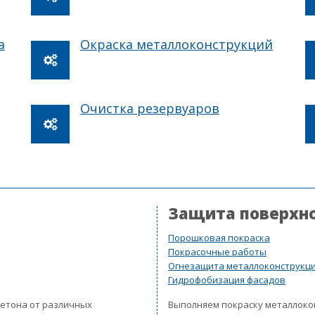
а
Окраска металлоконструкций
Очистка резервуаров
Защита поверхн
Порошковая покраска
Покрасочные работы
Огнезащита металлоконструкц
Гидрофобизация фасадов
бетона от различных
Выполняем покраску металлок