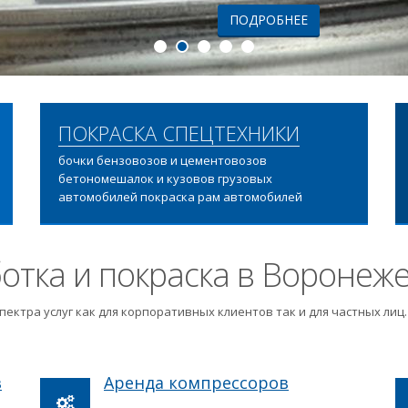
ПОДРОБНЕЕ
ПОКРАСКА СПЕЦТЕХНИКИ
бочки бензовозов и цементовозов
бетономешалок и кузовов грузовых
автомобилей покраска рам автомобилей
отка и покраска в Воронеж
пектра услуг как для корпоративных клиентов так и для частных ли
в
Аренда компрессоров