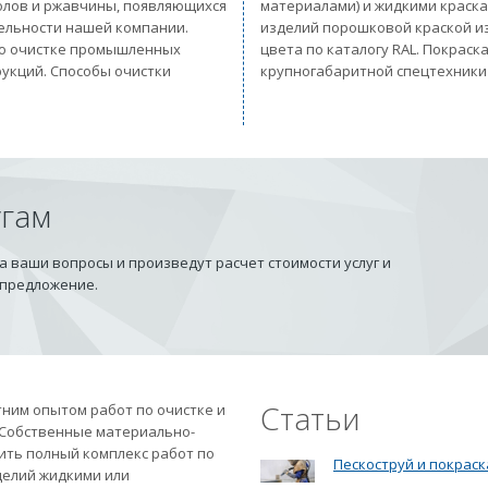
солов и ржавчины, появляющихся
материалами) и жидкими краск
тельности нашей компании.
изделий порошковой краской из
 по очистке промышленных
цвета по каталогу RAL. Покрас
рукций. Способы очистки
крупногабаритной спецтехники
угам
 ваши вопросы и произведут расчет стоимости услуг и
 предложение.
Статьи
ним опытом работ по очистке и
 Собственные материально-
ить полный комплекс работ по
Пескоструй и покраск
делий жидкими или