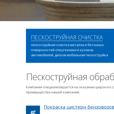
ПЕСКОСТРУЙНАЯ ОЧИСТКА
пескоструйная очистка металла и бетонных
поверхностей спецтехники и кузовов
автомобилей, дисков мобильная пескоструйка
Пескоструйная обраб
Компания специализируется на оказании широкого с
преимущества нашей компании.
Покраска цистерн бензовозо