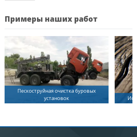
Примеры наших работ
Искусственное старение дерева
П