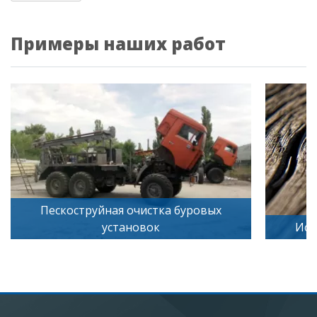
Примеры наших работ
стка буровых
ок
Искусственное старение дере