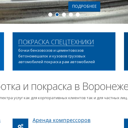
ПОДРОБНЕЕ
ПОКРАСКА СПЕЦТЕХНИКИ
бочки бензовозов и цементовозов
бетономешалок и кузовов грузовых
автомобилей покраска рам автомобилей
отка и покраска в Воронеж
пектра услуг как для корпоративных клиентов так и для частных ли
в
Аренда компрессоров