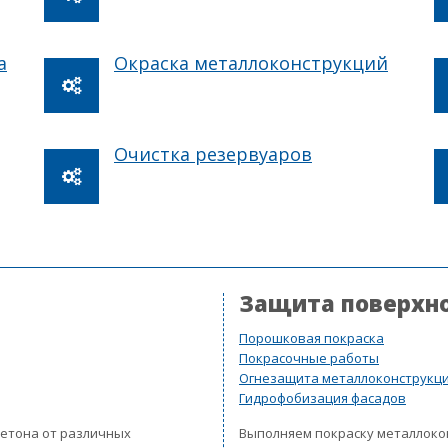
а
Окраска металлоконструкций
Очистка резервуаров
Защита поверхн
Порошковая покраска
Покрасочные работы
Огнезащита металлоконструкц
Гидрофобизация фасадов
бетона от различных
Выполняем покраску металлок