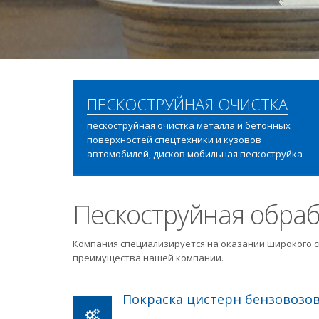
ПЕСКОСТРУЙНАЯ ОЧИСТКА
пескоструйная очистка металла и бетонных
поверхностей спецтехники и кузовов
автомобилей, дисков мобильная пескоструйка
Пескоструйная обраб
Компания специализируется на оказании широкого с
преимущества нашей компании.
Покраска цистерн бензовозо