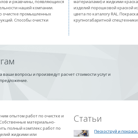
солов и ржавчины, появляющихся
материалами) и жидкими краск
тельности нашей компании.
изделий порошковой краской из
 по очистке промышленных
цвета по каталогу RAL. Покрас
рукций. Способы очистки
крупногабаритной спецтехники
угам
 ваши вопросы и произведут расчет стоимости услуг и
 предложение.
Статьи
ним опытом работ по очистке и
 Собственные материально-
ить полный комплекс работ по
Пескоструй и покраск
делий жидкими или