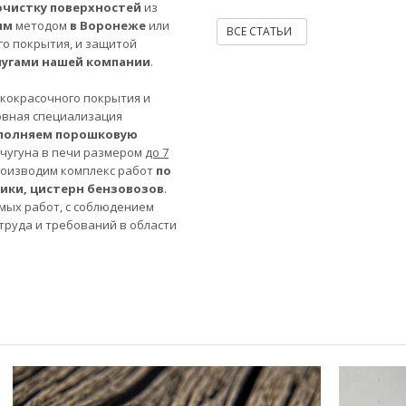
очистку поверхностей
из
ым
методом
в Воронеже
или
ВСЕ СТАТЬИ
го покрытия, и защитой
лугами нашей компании
.
акокрасочного покрытия и
овная специализация
полняем порошковую
 чугуна в печи размером
до 7
роизводим комплекс работ
по
ники, цистерн бензовозов
.
мых работ, с соблюдением
труда и требований в области