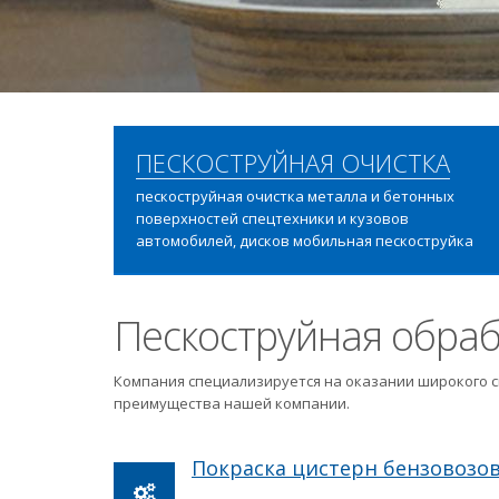
ПЕСКОСТРУЙНАЯ ОЧИСТКА
пескоструйная очистка металла и бетонных
поверхностей спецтехники и кузовов
автомобилей, дисков мобильная пескоструйка
Пескоструйная обраб
Компания специализируется на оказании широкого с
преимущества нашей компании.
Покраска цистерн бензовозо