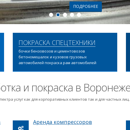
ПОДРОБНЕЕ
ПОКРАСКА СПЕЦТЕХНИКИ
бочки бензовозов и цементовозов
бетономешалок и кузовов грузовых
автомобилей покраска рам автомобилей
отка и покраска в Воронеж
пектра услуг как для корпоративных клиентов так и для частных ли
в
Аренда компрессоров