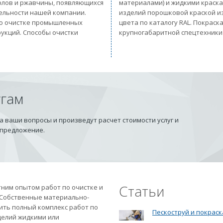
солов и ржавчины, появляющихся
материалами) и жидкими краск
тельности нашей компании.
изделий порошковой краской из
 по очистке промышленных
цвета по каталогу RAL. Покрас
рукций. Способы очистки
крупногабаритной спецтехники
угам
 ваши вопросы и произведут расчет стоимости услуг и
 предложение.
Статьи
ним опытом работ по очистке и
 Собственные материально-
ить полный комплекс работ по
Пескоструй и покраск
делий жидкими или