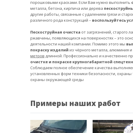
порошковыми красками. Если Вам нужно выполнить
металла, бетона, кирпича или дерева
пескоструйн
другие работы, связанные с удалением грязи и старо
различного рода конструкций –
воспользуйтесь ус
Пескоструйная очистка
от загрязнений, старого л
ржавчины, появляющихся на поверхностях – это осн
деятельности нашей компании. Помимо этого мы
вы
покраску изделий
из чёрного металла, алюминия и
метров
длинной. Профессионально и качественно п
очистке и покраске крупногабаритной спецтех
Соблюдаем полное обеспечение качества выполняе
установленных форм техники безопасности, охраны 
охраны окружающей среды
Примеры наших работ