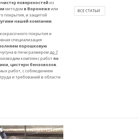
очистку поверхностей
из
ым
методом
в Воронеже
или
ВСЕ СТАТЬИ
го покрытия, и защитой
лугами нашей компании
.
акокрасочного покрытия и
овная специализация
полняем порошковую
 чугуна в печи размером
до 7
роизводим комплекс работ
по
ники, цистерн бензовозов
.
мых работ, с соблюдением
труда и требований в области