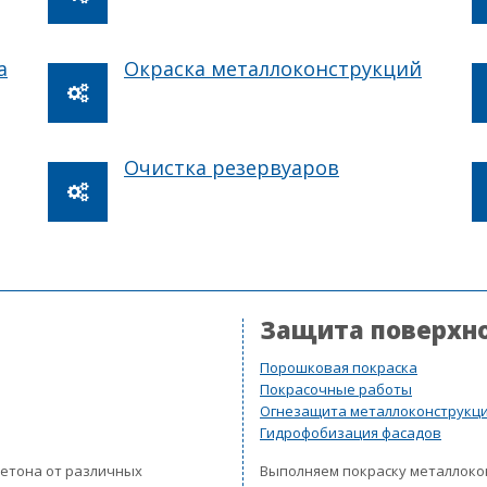
а
Окраска металлоконструкций
Очистка резервуаров
Защита поверхн
Порошковая покраска
Покрасочные работы
Огнезащита металлоконструкц
Гидрофобизация фасадов
бетона от различных
Выполняем покраску металлок