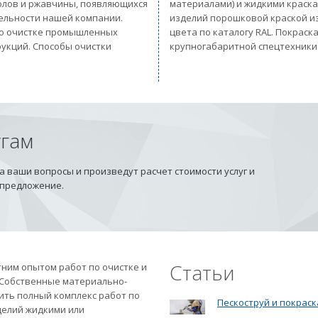
солов и ржавчины, появляющихся
материалами) и жидкими краск
тельности нашей компании.
изделий порошковой краской из
 по очистке промышленных
цвета по каталогу RAL. Покрас
рукций. Способы очистки
крупногабаритной спецтехники
угам
 ваши вопросы и произведут расчет стоимости услуг и
 предложение.
Статьи
ним опытом работ по очистке и
 Собственные материально-
ить полный комплекс работ по
Пескоструй и покраск
делий жидкими или