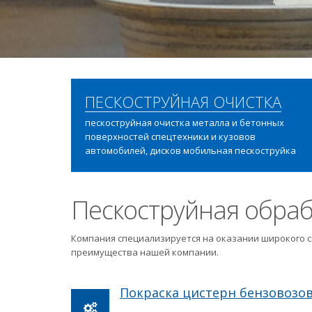
ПЕСКОСТРУЙНАЯ ОЧИСТКА
пескоструйная очистка металла и бетонных
поверхностей спецтехники и кузовов
автомобилей, дисков мобильная пескоструйка
Пескоструйная обраб
Компания специализируется на оказании широкого с
преимущества нашей компании.
Покраска цистерн бензовозо