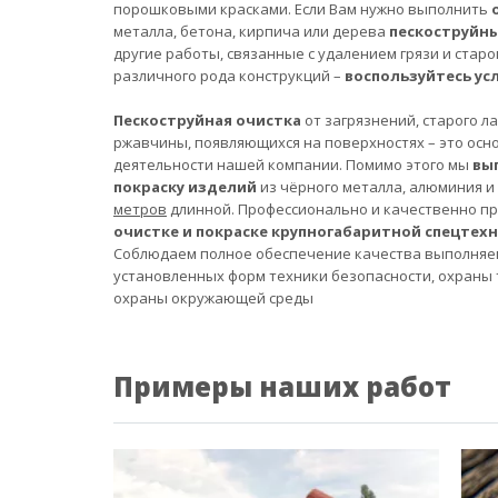
порошковыми красками. Если Вам нужно выполнить
металла, бетона, кирпича или дерева
пескоструйн
другие работы, связанные с удалением грязи и старо
различного рода конструкций –
воспользуйтесь ус
Пескоструйная очистка
от загрязнений, старого л
ржавчины, появляющихся на поверхностях – это осн
деятельности нашей компании. Помимо этого мы
вы
покраску изделий
из чёрного металла, алюминия и
метров
длинной. Профессионально и качественно п
очистке и покраске крупногабаритной спецтех
Соблюдаем полное обеспечение качества выполняе
установленных форм техники безопасности, охраны 
охраны окружающей среды
Примеры наших работ