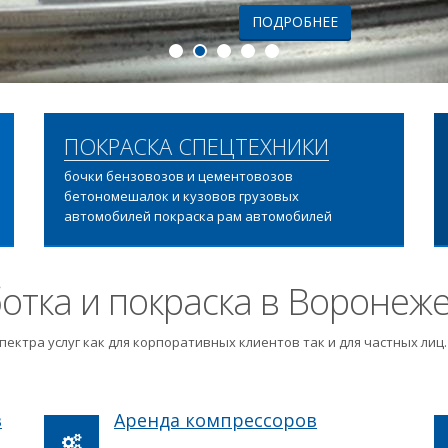
ПОДРОБНЕЕ
ПОКРАСКА СПЕЦТЕХНИКИ
бочки бензовозов и цементовозов
бетономешалок и кузовов грузовых
автомобилей покраска рам автомобилей
отка и покраска в Воронеж
пектра услуг как для корпоративных клиентов так и для частных ли
в
Аренда компрессоров