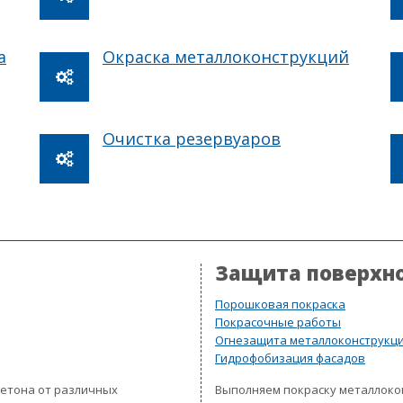
а
Окраска металлоконструкций
Очистка резервуаров
Защита поверхн
Порошковая покраска
Покрасочные работы
Огнезащита металлоконструкц
Гидрофобизация фасадов
бетона от различных
Выполняем покраску металлок