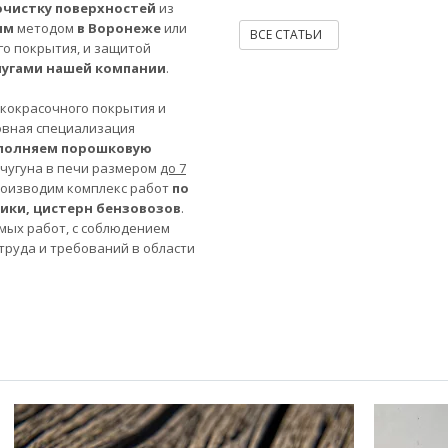
очистку поверхностей
из
ым
методом
в Воронеже
или
ВСЕ СТАТЬИ
го покрытия, и защитой
лугами нашей компании
.
акокрасочного покрытия и
овная специализация
полняем порошковую
 чугуна в печи размером
до 7
роизводим комплекс работ
по
ники, цистерн бензовозов
.
мых работ, с соблюдением
труда и требований в области