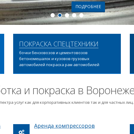
ПОДРОБНЕЕ
ПОКРАСКА СПЕЦТЕХНИКИ
бочки бензовозов и цементовозов
бетономешалок и кузовов грузовых
автомобилей покраска рам автомобилей
отка и покраска в Воронеж
пектра услуг как для корпоративных клиентов так и для частных ли
в
Аренда компрессоров