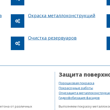
а
Окраска металлоконструкций
Очистка резервуаров
Защита поверхн
Порошковая покраска
Покрасочные работы
Огнезащита металлоконструкц
Гидрофобизация фасадов
бетона от различных
Выполняем покраску металлок