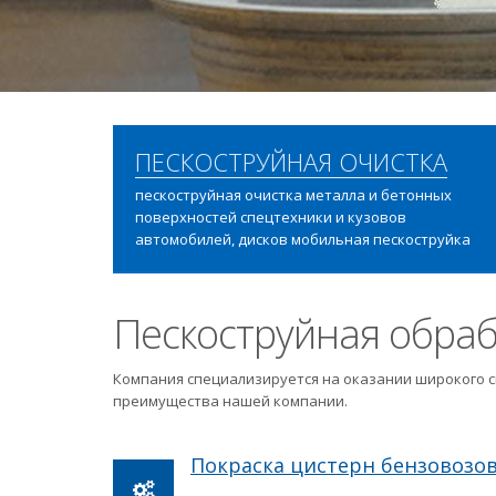
ПЕСКОСТРУЙНАЯ ОЧИСТКА
пескоструйная очистка металла и бетонных
поверхностей спецтехники и кузовов
автомобилей, дисков мобильная пескоструйка
Пескоструйная обраб
Компания специализируется на оказании широкого с
преимущества нашей компании.
Покраска цистерн бензовозо