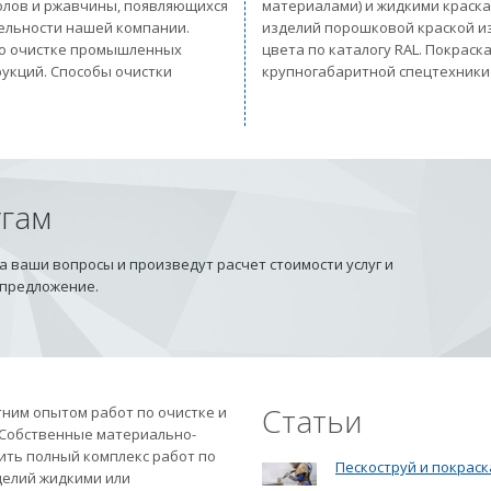
солов и ржавчины, появляющихся
материалами) и жидкими краск
тельности нашей компании.
изделий порошковой краской из
 по очистке промышленных
цвета по каталогу RAL. Покрас
рукций. Способы очистки
крупногабаритной спецтехники
угам
 ваши вопросы и произведут расчет стоимости услуг и
 предложение.
Статьи
ним опытом работ по очистке и
 Собственные материально-
ить полный комплекс работ по
Пескоструй и покраск
делий жидкими или