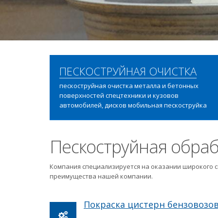
ПЕСКОСТРУЙНАЯ ОЧИСТКА
пескоструйная очистка металла и бетонных
поверхностей спецтехники и кузовов
автомобилей, дисков мобильная пескоструйка
Пескоструйная обраб
Компания специализируется на оказании широкого с
преимущества нашей компании.
Покраска цистерн бензовозо