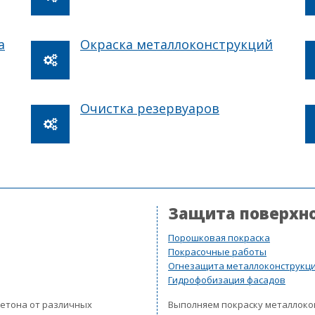
а
Окраска металлоконструкций
Очистка резервуаров
Защита поверхн
Порошковая покраска
Покрасочные работы
Огнезащита металлоконструкц
Гидрофобизация фасадов
бетона от различных
Выполняем покраску металлок