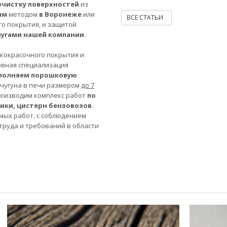
очистку поверхностей
из
ым
методом
в Воронеже
или
ВСЕ СТАТЬИ
го покрытия, и защитой
лугами нашей компании
.
акокрасочного покрытия и
овная специализация
полняем порошковую
 чугуна в печи размером
до 7
роизводим комплекс работ
по
ники, цистерн бензовозов
.
мых работ, с соблюдением
труда и требований в области