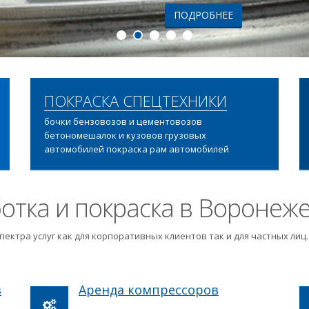
ПОДРОБНЕЕ
ПОКРАСКА СПЕЦТЕХНИКИ
бочки бензовозов и цементовозов
бетономешалок и кузовов грузовых
автомобилей покраска рам автомобилей
отка и покраска в Воронеж
пектра услуг как для корпоративных клиентов так и для частных ли
в
Аренда компрессоров