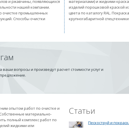
солов и ржавчины, появляющихся
материалами) и жидкими краск
тельности нашей компании.
изделий порошковой краской из
 по очистке промышленных
цвета по каталогу RAL. Покрас
рукций. Способы очистки
крупногабаритной спецтехники
угам
 ваши вопросы и произведут расчет стоимости услуг и
 предложение.
Статьи
ним опытом работ по очистке и
 Собственные материально-
ить полный комплекс работ по
Пескоструй и покраск
делий жидкими или