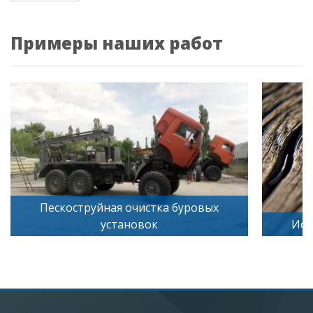
Примеры наших работ
стка буровых
ок
Искусственное старение дере