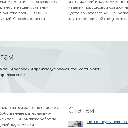
солов и ржавчины, появляющихся
материалами) и жидкими краск
тельности нашей компании.
изделий порошковой краской из
 по очистке промышленных
цвета по каталогу RAL. Покрас
рукций. Способы очистки
крупногабаритной спецтехники
угам
 ваши вопросы и произведут расчет стоимости услуг и
 предложение.
Статьи
ним опытом работ по очистке и
 Собственные материально-
ить полный комплекс работ по
Пескоструй и покраск
делий жидкими или