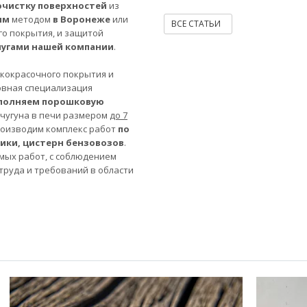
очистку поверхностей
из
ым
методом
в Воронеже
или
ВСЕ СТАТЬИ
го покрытия, и защитой
лугами нашей компании
.
акокрасочного покрытия и
овная специализация
полняем порошковую
 чугуна в печи размером
до 7
роизводим комплекс работ
по
ники, цистерн бензовозов
.
мых работ, с соблюдением
труда и требований в области