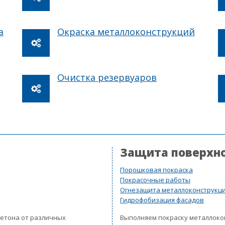
а
Окраска металлоконструкций
Очистка резервуаров
Защита поверхн
Порошковая покраска
Покрасочные работы
Огнезащита металлоконструкц
Гидрофобизация фасадов
бетона от различных
Выполняем покраску металлок