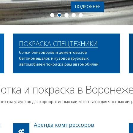
ПОДРОБНЕЕ
ПОКРАСКА СПЕЦТЕХНИКИ
бочки бензовозов и цементовозов
бетономешалок и кузовов грузовых
автомобилей покраска рам автомобилей
отка и покраска в Воронеж
пектра услуг как для корпоративных клиентов так и для частных ли
в
Аренда компрессоров