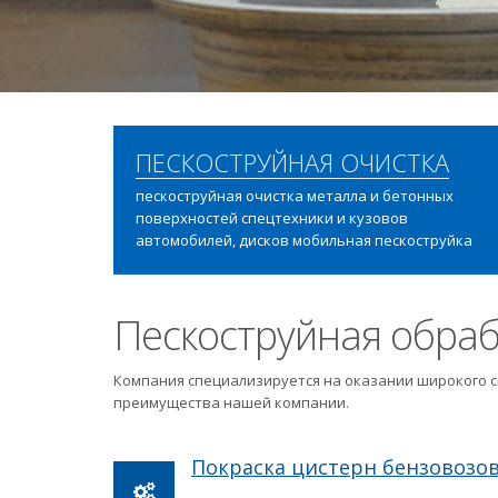
ПЕСКОСТРУЙНАЯ ОЧИСТКА
пескоструйная очистка металла и бетонных
поверхностей спецтехники и кузовов
автомобилей, дисков мобильная пескоструйка
Пескоструйная обраб
Компания специализируется на оказании широкого с
преимущества нашей компании.
Покраска цистерн бензовозо