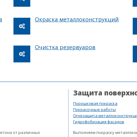
а
Окраска металлоконструкций
Очистка резервуаров
Защита поверхн
Порошковая покраска
Покрасочные работы
Огнезащита металлоконструкц
Гидрофобизация фасадов
бетона от различных
Выполняем покраску металлок