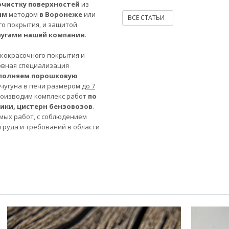
очистку поверхностей
из
ым
методом
в Воронеже
или
ВСЕ СТАТЬИ
го покрытия, и защитой
лугами нашей компании
.
акокрасочного покрытия и
овная специализация
полняем порошковую
 чугуна в печи размером
до 7
роизводим комплекс работ
по
ники, цистерн бензовозов
.
мых работ, с соблюдением
труда и требований в области