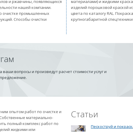
солов и ржавчины, появляющихся
материалами) и жидкими краск
тельности нашей компании.
изделий порошковой краской из
 по очистке промышленных
цвета по каталогу RAL. Покрас
рукций. Способы очистки
крупногабаритной спецтехники
угам
 ваши вопросы и произведут расчет стоимости услуг и
 предложение.
Статьи
ним опытом работ по очистке и
 Собственные материально-
ить полный комплекс работ по
Пескоструй и покраск
делий жидкими или