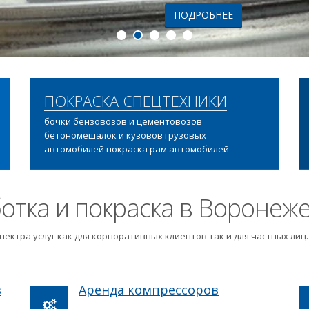
ПОДРОБНЕЕ
ПОКРАСКА СПЕЦТЕХНИКИ
бочки бензовозов и цементовозов
бетономешалок и кузовов грузовых
автомобилей покраска рам автомобилей
отка и покраска в Воронеж
пектра услуг как для корпоративных клиентов так и для частных ли
в
Аренда компрессоров