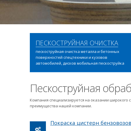
ПЕСКОСТРУЙНАЯ ОЧИСТКА
пескоструйная очистка металла и бетонных
поверхностей спецтехники и кузовов
автомобилей, дисков мобильная пескоструйка
Пескоструйная обраб
Компания специализируется на оказании широкого с
преимущества нашей компании.
Покраска цистерн бензовозо