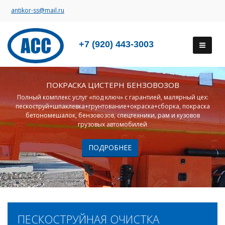
antikor-ss@mail.ru
+7 (920) 443-3003
ПОКРАСКА ЦИСТЕРН БЕНЗОВОЗОВ
Полный комплекс услуг «под ключ» с гарантией, малярный цех:
пескоструй+шпаклевка+грунтование+окраска+сборка, покраска
бетономешалок, бензовозов, спецтехники, рам и кузовов
грузовых автомобилей
ПОДРОБНЕЕ
ПЕСКОСТРУЙНАЯ ОЧИСТКА