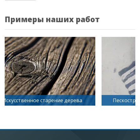
Примеры наших работ
Искусственное старение дерева
Пескостру