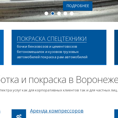
ПОДРОБНЕЕ
ПОКРАСКА СПЕЦТЕХНИКИ
бочки бензовозов и цементовозов
бетономешалок и кузовов грузовых
автомобилей покраска рам автомобилей
отка и покраска в Воронеж
пектра услуг как для корпоративных клиентов так и для частных ли
в
Аренда компрессоров