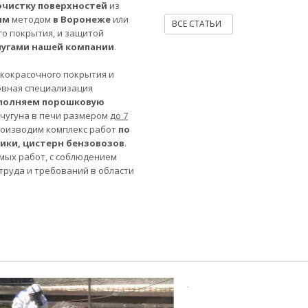
очистку поверхностей
из
ым
методом
в Воронеже
или
ВСЕ СТАТЬИ
го покрытия, и защитой
лугами нашей компании
.
акокрасочного покрытия и
овная специализация
полняем порошковую
 чугуна в печи размером
до 7
роизводим комплекс работ
по
ники, цистерн бензовозов
.
мых работ, с соблюдением
труда и требований в области