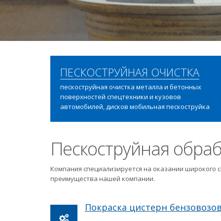
ПЕСКОСТРУЙНАЯ ОЧИСТКА
пескоструйная очистка металла и бетонных
поверхностей спецтехники и кузовов
автомобилей, дисков мобильная пескоструйка
Пескоструйная обраб
Компания специализируется на оказании широкого с
преимущества нашей компании.
Покраска цистерн бензовозо