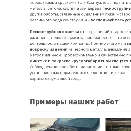
порошковыми красками. Если Вам нужно выполнить
металла, бетона, кирпича или дерева
пескоструйн
другие работы, связанные с удалением грязи и старо
различного рода конструкций –
воспользуйтесь ус
Пескоструйная очистка
от загрязнений, старого л
ржавчины, появляющихся на поверхностях – это осн
деятельности нашей компании. Помимо этого мы
вы
покраску изделий
из чёрного металла, алюминия и
метров
длинной. Профессионально и качественно п
очистке и покраске крупногабаритной спецтех
Соблюдаем полное обеспечение качества выполняе
установленных форм техники безопасности, охраны 
охраны окружающей среды
Примеры наших работ