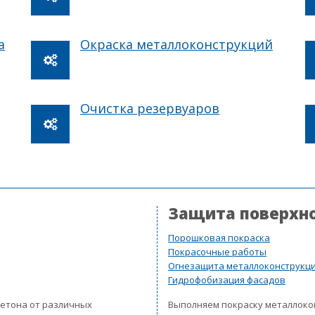
а
Окраска металлоконструкций
Очистка резервуаров
Защита поверхн
Порошковая покраска
Покрасочные работы
Огнезащита металлоконструкц
Гидрофобизация фасадов
бетона от различных
Выполняем покраску металлок