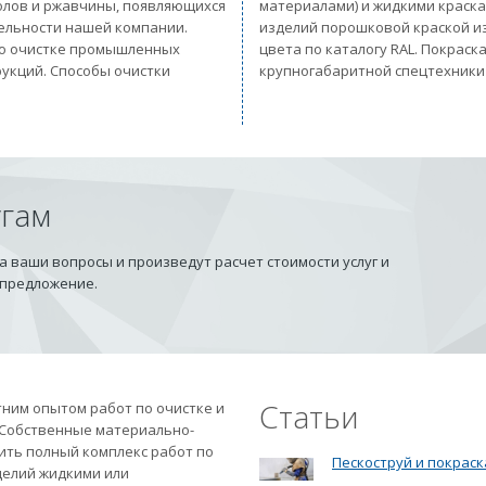
солов и ржавчины, появляющихся
материалами) и жидкими краск
тельности нашей компании.
изделий порошковой краской из
 по очистке промышленных
цвета по каталогу RAL. Покрас
рукций. Способы очистки
крупногабаритной спецтехники
угам
 ваши вопросы и произведут расчет стоимости услуг и
 предложение.
Статьи
ним опытом работ по очистке и
 Собственные материально-
ить полный комплекс работ по
Пескоструй и покраск
делий жидкими или