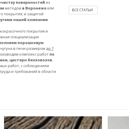
очистку поверхностей
из
ым
методом
в Воронеже
или
ВСЕ СТАТЬИ
го покрытия, и защитой
лугами нашей компании
.
акокрасочного покрытия и
овная специализация
полняем порошковую
 чугуна в печи размером
до 7
роизводим комплекс работ
по
ники, цистерн бензовозов
.
мых работ, с соблюдением
труда и требований в области