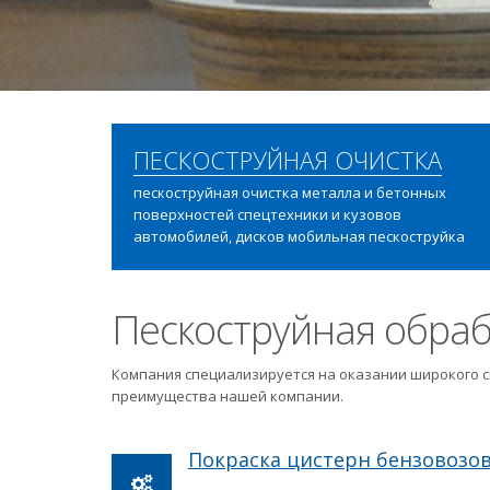
ПЕСКОСТРУЙНАЯ ОЧИСТКА
пескоструйная очистка металла и бетонных
поверхностей спецтехники и кузовов
автомобилей, дисков мобильная пескоструйка
Пескоструйная обраб
Компания специализируется на оказании широкого с
преимущества нашей компании.
Покраска цистерн бензовозо