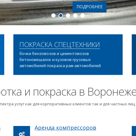
ПОДРОБНЕЕ
ПОКРАСКА СПЕЦТЕХНИКИ
бочки бензовозов и цементовозов
бетономешалок и кузовов грузовых
автомобилей покраска рам автомобилей
отка и покраска в Воронеж
пектра услуг как для корпоративных клиентов так и для частных ли
в
Аренда компрессоров