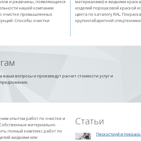
солов и ржавчины, появляющихся
материалами) и жидкими краск
тельности нашей компании.
изделий порошковой краской из
 по очистке промышленных
цвета по каталогу RAL. Покрас
рукций. Способы очистки
крупногабаритной спецтехники
угам
 ваши вопросы и произведут расчет стоимости услуг и
 предложение.
Статьи
ним опытом работ по очистке и
 Собственные материально-
ить полный комплекс работ по
Пескоструй и покраск
делий жидкими или