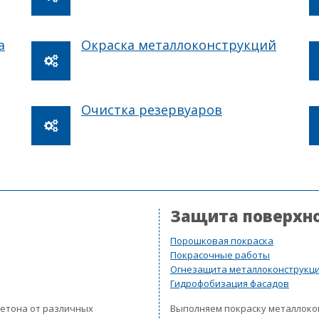
а
Окраска металлоконструкций
Очистка резервуаров
Защита поверхн
Порошковая покраска
Покрасочные работы
Огнезащита металлоконструкц
Гидрофобизация фасадов
бетона от различных
Выполняем покраску металлок