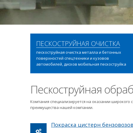
ПЕСКОСТРУЙНАЯ ОЧИСТКА
пескоструйная очистка металла и бетонных
поверхностей спецтехники и кузовов
автомобилей, дисков мобильная пескоструйка
Пескоструйная обраб
Компания специализируется на оказании широкого с
преимущества нашей компании.
Покраска цистерн бензовозо