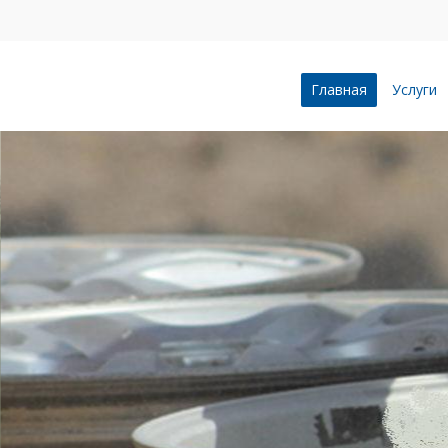
Главная
Услуги
ПЕСКОСТРУ
ВОРОНЕЖЕ
Профессионально и качес
пескоструйной очистке л
бетонные сооружения, п
зданий, индустриальные 