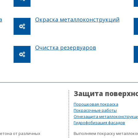
а
Окраска металлоконструкций
Очистка резервуаров
Защита поверхн
Порошковая покраска
Покрасочные работы
Огнезащита металлоконструкц
Гидрофобизация фасадов
бетона от различных
Выполняем покраску металлок