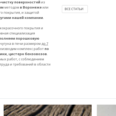
очистку поверхностей
из
ым
методом
в Воронеже
или
ВСЕ СТАТЬИ
го покрытия, и защитой
лугами нашей компании
.
акокрасочного покрытия и
овная специализация
полняем порошковую
 чугуна в печи размером
до 7
роизводим комплекс работ
по
ники, цистерн бензовозов
.
мых работ, с соблюдением
труда и требований в области