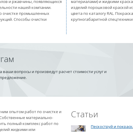
солов и ржавчины, появляющихся
материалами) и жидкими краск
тельности нашей компании.
изделий порошковой краской из
 по очистке промышленных
цвета по каталогу RAL. Покрас
рукций. Способы очистки
крупногабаритной спецтехники
угам
 ваши вопросы и произведут расчет стоимости услуг и
 предложение.
Статьи
ним опытом работ по очистке и
 Собственные материально-
ить полный комплекс работ по
Пескоструй и покраск
делий жидкими или