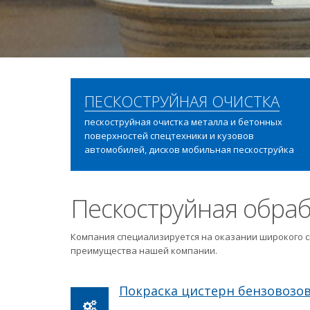
ПЕСКОСТРУЙНАЯ ОЧИСТКА
пескоструйная очистка металла и бетонных
поверхностей спецтехники и кузовов
автомобилей, дисков мобильная пескоструйка
Пескоструйная обраб
Компания специализируется на оказании широкого с
преимущества нашей компании.
Покраска цистерн бензовозо