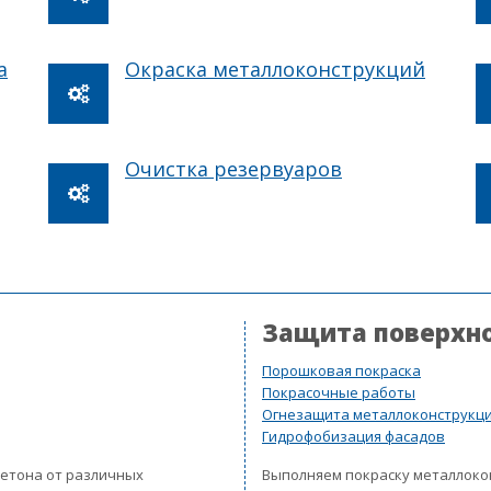
а
Окраска металлоконструкций
Очистка резервуаров
Защита поверхн
Порошковая покраска
Покрасочные работы
Огнезащита металлоконструкц
Гидрофобизация фасадов
бетона от различных
Выполняем покраску металлок