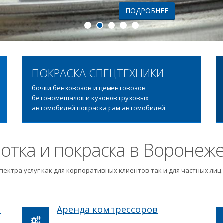
ПОДРОБНЕЕ
ПОКРАСКА СПЕЦТЕХНИКИ
бочки бензовозов и цементовозов
бетономешалок и кузовов грузовых
автомобилей покраска рам автомобилей
отка и покраска в Воронеж
пектра услуг как для корпоративных клиентов так и для частных ли
в
Аренда компрессоров