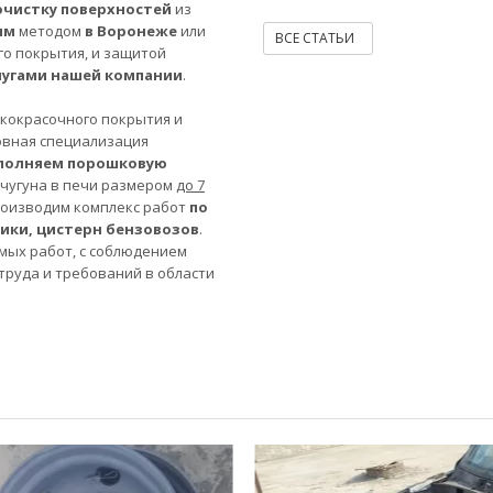
очистку поверхностей
из
ым
методом
в Воронеже
или
ВСЕ СТАТЬИ
го покрытия, и защитой
лугами нашей компании
.
акокрасочного покрытия и
овная специализация
полняем порошковую
 чугуна в печи размером
до 7
роизводим комплекс работ
по
ники, цистерн бензовозов
.
мых работ, с соблюдением
труда и требований в области