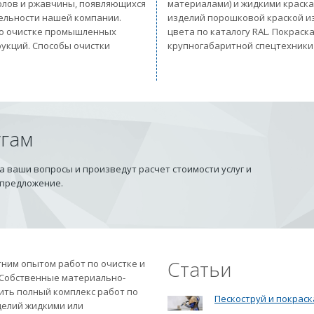
солов и ржавчины, появляющихся
материалами) и жидкими краск
тельности нашей компании.
изделий порошковой краской из
 по очистке промышленных
цвета по каталогу RAL. Покрас
рукций. Способы очистки
крупногабаритной спецтехники
угам
 ваши вопросы и произведут расчет стоимости услуг и
 предложение.
Статьи
ним опытом работ по очистке и
 Собственные материально-
ить полный комплекс работ по
Пескоструй и покраск
делий жидкими или