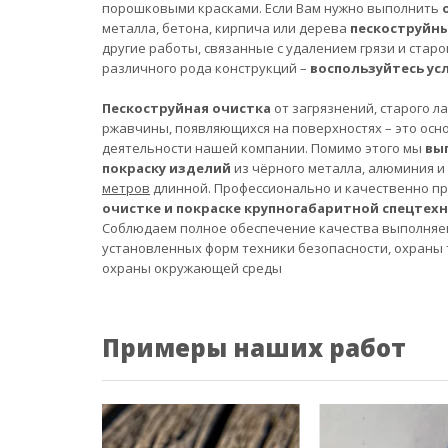
порошковыми красками. Если Вам нужно выполнить
металла, бетона, кирпича или дерева
пескоструйн
другие работы, связанные с удалением грязи и старо
различного рода конструкций –
воспользуйтесь ус
Пескоструйная очистка
от загрязнений, старого л
ржавчины, появляющихся на поверхностях – это осн
деятельности нашей компании. Помимо этого мы
вы
покраску изделий
из чёрного металла, алюминия и
метров
длинной. Профессионально и качественно п
очистке и покраске крупногабаритной спецтех
Соблюдаем полное обеспечение качества выполняе
установленных форм техники безопасности, охраны 
охраны окружающей среды
Примеры наших работ